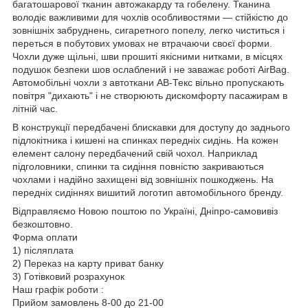
багатошарової тканин автожакарду та гобелену. Тканина
володіє важливими для чохлів особливостями — стійкістю до
зовнішніх забруднень, сигаретного попелу, легко чиститься і
переться в побутових умовах не втрачаючи своєї форми.
Чохли дуже щільні, шви прошиті якісними нитками, в місцях
подушок безпеки шов ослаблений і не заважає роботі AirBag.
Автомобільні чохли з автоткани АВ-Текс вільно пропускають
повітря "дихають" і не створюють дискомфорту пасажирам в
літній час.
В конструкції передбачені блискавки для доступу до заднього
підлокітника і кишені на спинках передніх сидінь. На кожен
елемент салону передбачений свій чохол. Наприклад
підголовники, спинки та сидіння повністю закриваються
чохлами і надійно захищені від зовнішніх пошкоджень. На
передніх сидіннях вишитий логотип автомобільного бренду.
Відправляємо Новою поштою по Україні, Дніпро-самовивіз
безкоштовно.
Форма оплати
1) післяплата
2) Переказ на карту приват банку
3) Готівковий розрахунок
Наш графік роботи :
Прийом замовлень 8-00 до 21-00