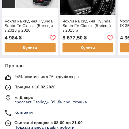
Чохли на сидіння Hyundai
Чохли на сидіння Hyundai
Чохл
Santa Fe Classic (5 місць)
Santa Fe Classic (5 місць)
IX 3
з 2013 р 2020
з 2013 р
4 984
8 677,50
4 3
₴
₴
Купити
Купити
Про нас
94% позитивних з 76 відгуків за рік
Працює з 10.02.2020
м. Дніпро
проспект Свободы 39, Дніпро, Україна
Контакти
Сьогодні працює з 08:00 до 21:00
Показати весь графік роботи