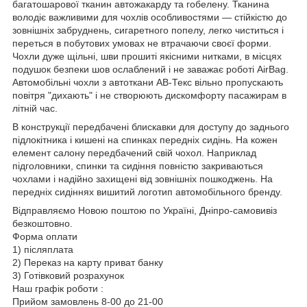
багатошарової тканин автожакарду та гобелену. Тканина
володіє важливими для чохлів особливостями — стійкістю до
зовнішніх забруднень, сигаретного попелу, легко чиститься і
переться в побутових умовах не втрачаючи своєї форми.
Чохли дуже щільні, шви прошиті якісними нитками, в місцях
подушок безпеки шов ослаблений і не заважає роботі AirBag.
Автомобільні чохли з автоткани АВ-Текс вільно пропускають
повітря "дихають" і не створюють дискомфорту пасажирам в
літній час.
В конструкції передбачені блискавки для доступу до заднього
підлокітника і кишені на спинках передніх сидінь. На кожен
елемент салону передбачений свій чохол. Наприклад
підголовники, спинки та сидіння повністю закриваються
чохлами і надійно захищені від зовнішніх пошкоджень. На
передніх сидіннях вишитий логотип автомобільного бренду.
Відправляємо Новою поштою по Україні, Дніпро-самовивіз
безкоштовно.
Форма оплати
1) післяплата
2) Переказ на карту приват банку
3) Готівковий розрахунок
Наш графік роботи :
Прийом замовлень 8-00 до 21-00