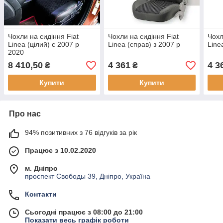
Чохли на сидіння Fiat
Чохли на сидіння Fiat
Чохл
Linea (цілий) c 2007 р
Linea (справ) з 2007 р
Line
2020
8 410,50
4 361
4 3
₴
₴
Купити
Купити
Про нас
94% позитивних з 76 відгуків за рік
Працює з 10.02.2020
м. Дніпро
проспект Свободы 39, Дніпро, Україна
Контакти
Сьогодні працює з 08:00 до 21:00
Показати весь графік роботи