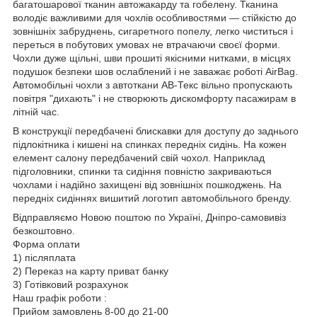
багатошарової тканин автожакарду та гобелену. Тканина
володіє важливими для чохлів особливостями — стійкістю до
зовнішніх забруднень, сигаретного попелу, легко чиститься і
переться в побутових умовах не втрачаючи своєї форми.
Чохли дуже щільні, шви прошиті якісними нитками, в місцях
подушок безпеки шов ослаблений і не заважає роботі AirBag.
Автомобільні чохли з автоткани АВ-Текс вільно пропускають
повітря "дихають" і не створюють дискомфорту пасажирам в
літній час.
В конструкції передбачені блискавки для доступу до заднього
підлокітника і кишені на спинках передніх сидінь. На кожен
елемент салону передбачений свій чохол. Наприклад
підголовники, спинки та сидіння повністю закриваються
чохлами і надійно захищені від зовнішніх пошкоджень. На
передніх сидіннях вишитий логотип автомобільного бренду.
Відправляємо Новою поштою по Україні, Дніпро-самовивіз
безкоштовно.
Форма оплати
1) післяплата
2) Переказ на карту приват банку
3) Готівковий розрахунок
Наш графік роботи :
Прийом замовлень 8-00 до 21-00