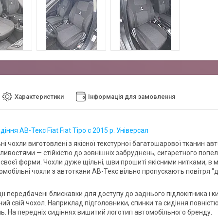
Характеристики
Інформація для замовлення
діння АВ-Текс Fiat Fiat Tipo c 2015 р. Універсал
ні чохли виготовлені з якісної текстурної багатошарової тканин а
ливостями — стійкістю до зовнішніх забруднень, сигаретного попел
своєї форми. Чохли дуже щільні, шви прошиті якісними нитками, в 
томобільні чохли з автоткани АВ-Текс вільно пропускають повітря 
ії передбачені блискавки для доступу до заднього підлокітника і к
ий свій чохол. Наприклад підголовники, спинки та сидіння повністю
. На передніх сидіннях вишитий логотип автомобільного бренду.