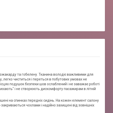
втожакарду та гобелену. Тканина володіє важливими для
у, легко чиститься і переться в побутових умовах не
місцях подушок безпеки шов ослаблений і не заважає роботі
"дихають" і не створюють дискомфорту пасажирам в літній
ишені на спинках передніх сидінь. На кожен елемент салону
 закриваються чохлами і надійно захищені від зовнішніх