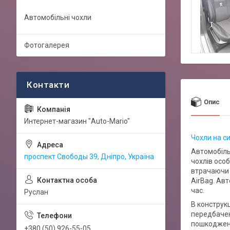
Автомобільні чохли
Фотогалерея
Опис
Интернет-магазин "Auto-Mario"
Чохли на си
Автомобіль
проспект Свободы 39, Дніпро, Україна
чохлів особ
втрачаючи 
AirBag. Ав
час.
Руслан
В конструкц
передбачен
пошкоджень
+380 (50) 926-55-05