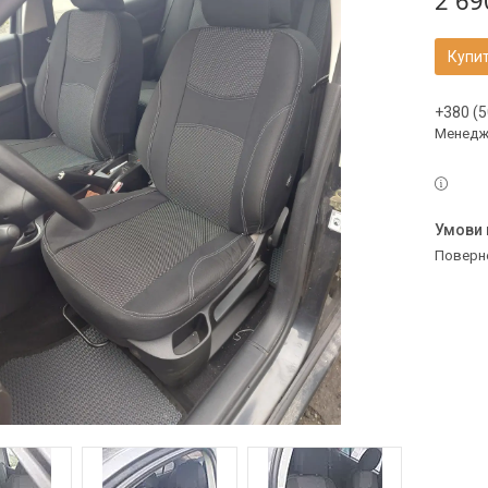
2 69
Купи
+380 (5
Менедж
поверн