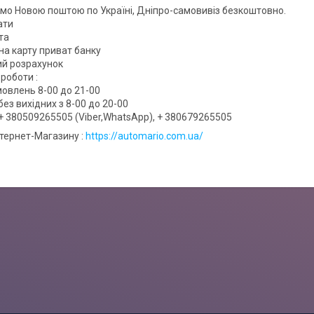
мо Новою поштою по Україні, Дніпро-самовивіз безкоштовно.
ати
та
на карту приват банку
вий розрахунок
роботи :
овлень 8-00 до 21-00
ез вихідних з 8-00 до 20-00
+ 380509265505 (Viber,WhatsApp), + 380679265505
нтернет-Магазину :
https://automario.com.ua/