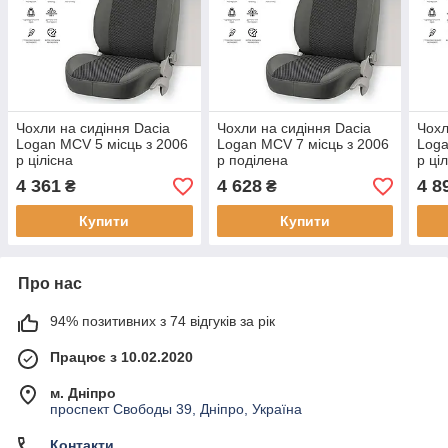
Чохли на сидіння Dacia
Чохли на сидіння Dacia
Чохл
Logan MCV 5 місць з 2006
Logan MCV 7 місць з 2006
Loga
р цілісна
р поділена
р ці
4 361
4 628
4 8
₴
₴
Купити
Купити
Про нас
94% позитивних з 74 відгуків за рік
Працює з 10.02.2020
м. Дніпро
проспект Свободы 39, Дніпро, Україна
Контакти