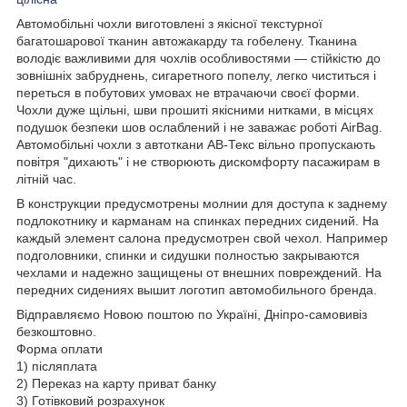
Автомобільні чохли виготовлені з якісної текстурної
багатошарової тканин автожакарду та гобелену. Тканина
володіє важливими для чохлів особливостями — стійкістю до
зовнішніх забруднень, сигаретного попелу, легко чиститься і
переться в побутових умовах не втрачаючи своєї форми.
Чохли дуже щільні, шви прошиті якісними нитками, в місцях
подушок безпеки шов ослаблений і не заважає роботі AirBag.
Автомобільні чохли з автоткани АВ-Текс вільно пропускають
повітря "дихають" і не створюють дискомфорту пасажирам в
літній час.
В конструкции предусмотрены молнии для доступа к заднему
подлокотнику и карманам на спинках передних сидений. На
каждый элемент салона предусмотрен свой чехол. Например
подголовники, спинки и сидушки полностью закрываются
чехлами и надежно защищены от внешних повреждений. На
передних сидениях вышит логотип автомобильного бренда.
Відправляємо Новою поштою по Україні, Дніпро-самовивіз
безкоштовно.
Форма оплати
1) післяплата
2) Переказ на карту приват банку
3) Готівковий розрахунок