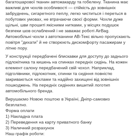
багатошарової тканин автожакарду та гобелену. Тканина має
важливі для чохлів особливості — стійкість до зовнішніх
забруднень, сигаретного пеплу, легко чиститься і переться в
побутових умовах, не втрачаючи своєї форми. Чохли дуже
щільні, шви прошиті якісними нитками, у місцях подушок
безпеки шов ослаблений і не заважає роботі AirBag.
Автомобільні чохли з автотканини АВ-Текс вільно пропускають
повітря "дихати" й не створюють дискомфорту пасажирам у
літню пору.
У конструкції передбачені блискавки для доступу до заднього
підлокітника та кишень на спинках передніх сидінь. На кожен
елемент салону передбачений свій чохол. Наприклад,
підголівники, підлокотник, спинки та сидіння повністю
закриваються чохлами та надійно захищені від зовнішніх
пошкоджень. На передніх сидіннях вишитий логотип
автомобільного бренда.
Вирушаємо Новою поштою в Україні, Дніпр-самовиз
безплатно.
Форма оплати
1) Накладна плата
2) Переведення на карту приватного банку
3) Наличний розрахунок
Наш графік роботи: