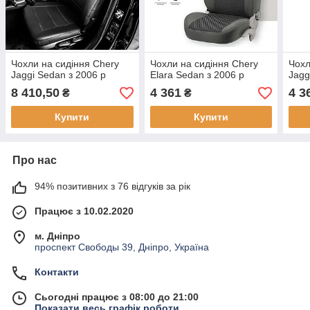
Чохли на сидіння Chery
Чохли на сидіння Chery
Чохл
Jaggi Sedan з 2006 р
Elara Sedan з 2006 р
Jagg
8 410,50
4 361
4 3
₴
₴
Купити
Купити
Про нас
94% позитивних з 76 відгуків за рік
Працює з 10.02.2020
м. Дніпро
проспект Свободы 39, Дніпро, Україна
Контакти
Сьогодні працює з 08:00 до 21:00
Показати весь графік роботи