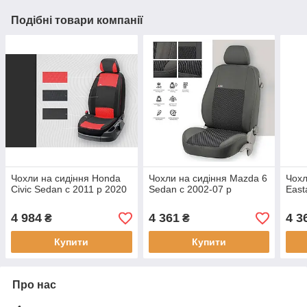
Подібні товари компанії
Чохли на сидіння Honda
Чохли на сидіння Mazda 6
Чохл
Civic Sedan c 2011 р 2020
Sedan c 2002-07 р
East
4 984
4 361
4 3
₴
₴
Купити
Купити
Про нас