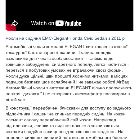
Чохли на сидіння EMC-Elegant Honda Civic Sedan з 2011 р
Автомобільні чохли компанії ELEGANT виготовлені з якісної
текстурної багатошарової тканини. Тканина володіє
важливими для чохлів особливостями — стійкістю до
зовнішніх забруднень, сигаретного попелу, легко чиститься і
переться в побутових умовах не втрачаючи своєї форми.
Чохли дуже щільні, шви прошиті якісними нитками, в місцях
подушок безпеки шов ослаблений і не заважає роботі AirBag.
Автомобільні чохли з автоткани ELEGANT вільно пропускають
повітря "дихають" і не створюють дискомфорту пасажирам в
літній час.
В конструкції передбачені блискавки для доступу до заднього
підлокітника і кишені на спинках передніх сидінь. На кожен
елемент салону передбачений свій чохол. Наприклад
підголовники, спинки та сидіння повністю закриваються
чохлами і надійно захищені від зовнішніх пошкоджень. На
передніх сидіннях вишитий логотип автомобільного бренду.