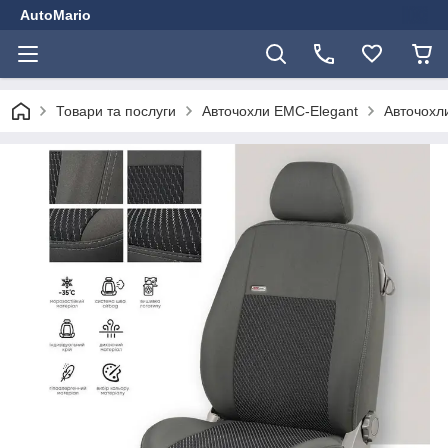
AutoMario
Товари та послуги
Авточохли EMC-Elegant
Авточохли