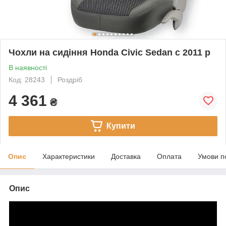
Чохли на сидіння Honda Civic Sedan c 2011 р
В наявності
Код: 28243
Роздріб
4 361
₴
Купити
Опис
Характеристики
Доставка
Оплата
Умови п
Опис