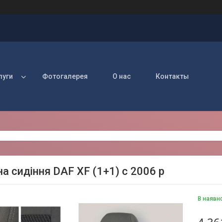
луги
Фотогалерея
О нас
Контакты
а сидіння DAF XF (1+1) c 2006 р
В наявн