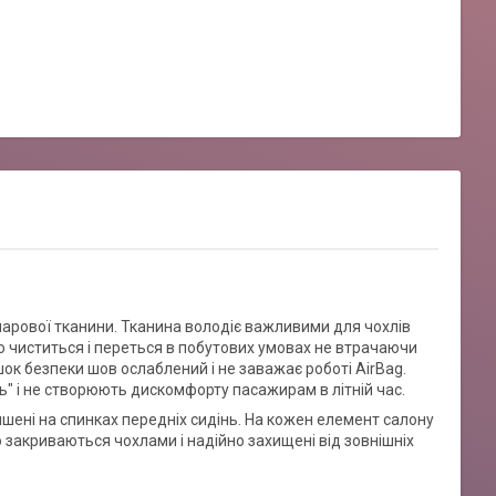
шарової тканини. Тканина володіє важливими для чохлів
о чиститься і переться в побутових умовах не втрачаючи
шок безпеки шов ослаблений і не заважає роботі AirBag.
" і не створюють дискомфорту пасажирам в літній час.
ишені на спинках передніх сидінь. На кожен елемент салону
 закриваються чохлами і надійно захищені від зовнішніх