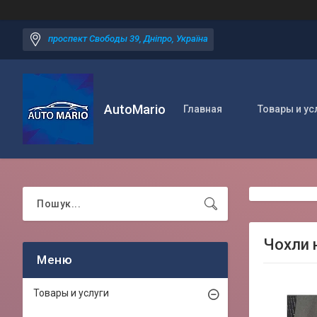
проспект Свободы 39, Дніпро, Україна
AutoMario
Главная
Товары и ус
Чохли н
Товары и услуги