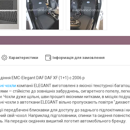
Характеристики
Інформація для замовлення
діння EMC-Elegant DAF DAF XF (1+1) c 2006 р
ні чохли
компанії ELEGANT виготовлені з якісної текстурної багато
ями — стійкістю до зовнішніх забруднень, сигаретного попелу, легк
. Чохли дуже щільні, шви прошиті якісними нитками, в місцях поду
ні чохли з автоткани ELEGANT вільно пропускають повітря "дихають
ії передбачені блискавки для доступу до заднього підлокітника і к
ий свій чохол. Наприклад підголовники, спинки та сидіння повністю
. На передніх сидіннях вишитий логотип автомобільного бренду.