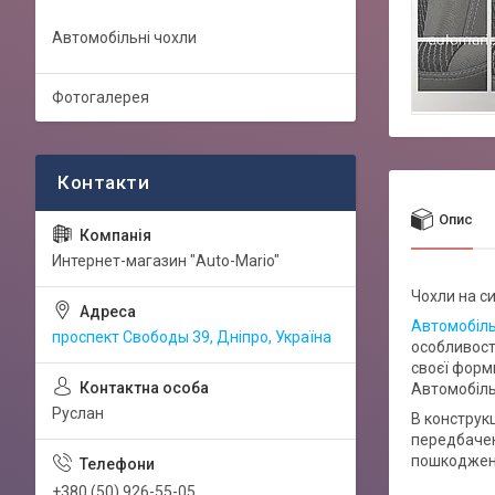
Автомобільні чохли
Фотогалерея
Опис
Интернет-магазин "Auto-Mario"
Чохли на си
Автомобіль
проспект Свободы 39, Дніпро, Україна
особливост
своєї форми
Автомобіль
Руслан
В конструкц
передбачен
пошкоджень
+380 (50) 926-55-05