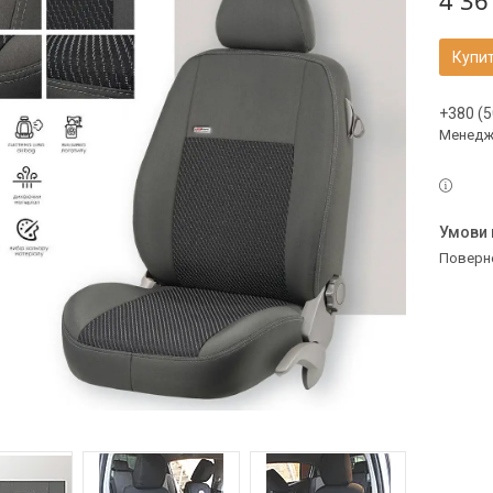
4 36
Купи
+380 (5
Менедж
поверн