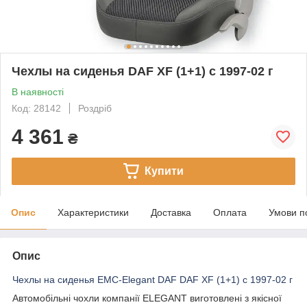
Чехлы на сиденья DAF XF (1+1) c 1997-02 г
В наявності
Код: 28142
Роздріб
4 361
₴
Купити
Опис
Характеристики
Доставка
Оплата
Умови п
Опис
Чехлы на сиденья EMC-Elegant DAF DAF XF (1+1) c 1997-02 г
Автомобільні чохли компанії ELEGANT виготовлені з якісної