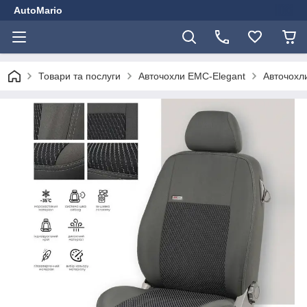
AutoMario
Товари та послуги
Авточохли EMC-Elegant
Авточохли