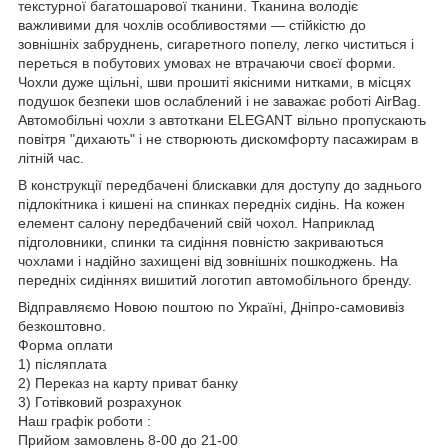
текстурної багатошарової тканини. Тканина володіє
важливими для чохлів особливостями — стійкістю до
зовнішніх забруднень, сигаретного попелу, легко чиститься і
переться в побутових умовах не втрачаючи своєї форми.
Чохли дуже щільні, шви прошиті якісними нитками, в місцях
подушок безпеки шов ослаблений і не заважає роботі AirBag.
Автомобільні чохли з автоткани ELEGANT вільно пропускають
повітря "дихають" і не створюють дискомфорту пасажирам в
літній час.
В конструкції передбачені блискавки для доступу до заднього
підлокітника і кишені на спинках передніх сидінь. На кожен
елемент салону передбачений свій чохол. Наприклад
підголовники, спинки та сидіння повністю закриваються
чохлами і надійно захищені від зовнішніх пошкоджень. На
передніх сидіннях вишитий логотип автомобільного бренду.
Відправляємо Новою поштою по Україні, Дніпро-самовивіз
безкоштовно.
Форма оплати
1) післяплата
2) Переказ на карту приват банку
3) Готівковий розрахунок
Наш графік роботи :
Прийом замовлень 8-00 до 21-00