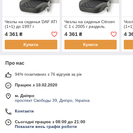
Чехлы на сиденья DAF ATI
Чехлы на сиденья Citroen
Чохл
(1+1) до 1997 г
C 1 с 2005 г раздель.
(1+1
4 361
4 361
4 3
₴
₴
Купити
Купити
Про нас
94% позитивних з 76 відгуків за рік
Працює з 10.02.2020
м. Дніпро
проспект Свободы 39, Дніпро, Україна
Контакти
Сьогодні працює з 08:00 до 21:00
Показати весь графік роботи