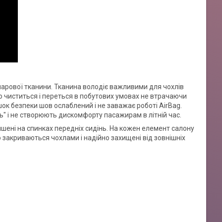
ошарової тканини. Тканина володіє важливими для чохлів
о чиститься і переться в побутових умовах не втрачаючи
шок безпеки шов ослаблений і не заважає роботі AirBag.
" і не створюють дискомфорту пасажирам в літній час.
ишені на спинках передніх сидінь. На кожен елемент салону
 закриваються чохлами і надійно захищені від зовнішніх