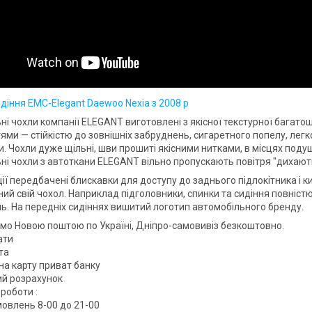
идіння EMC-Elegant Daewoo Nexia з 2008 р
ні чохли компанії ELEGANT виготовлені з якісної текстурної багат
ями — стійкістю до зовнішніх забруднень, сигаретного попелу, легк
. Чохли дуже щільні, шви прошиті якісними нитками, в місцях поду
ні чохли з автоткани ELEGANT вільно пропускають повітря "дихають
ії передбачені блискавки для доступу до заднього підлокітника і к
ий свій чохол. Наприклад підголовники, спинки та сидіння повністю
. На передніх сидіннях вишитий логотип автомобільного бренду.
мо Новою поштою по Україні, Дніпро-самовивіз безкоштовно.
ати
та
на карту приват банку
вий розрахунок
роботи :
овлень 8-00 до 21-00