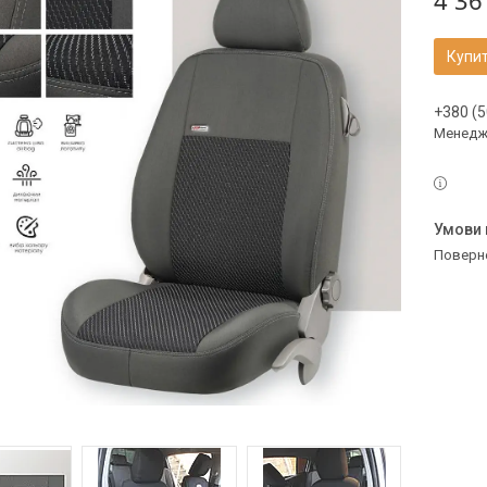
4 36
Купи
+380 (5
Менедж
поверн