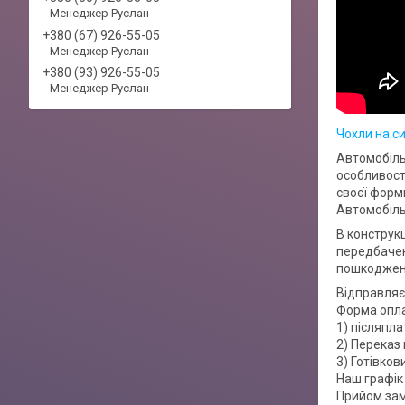
Менеджер Руслан
+380 (67) 926-55-05
Менеджер Руслан
+380 (93) 926-55-05
Менеджер Руслан
Чохли на с
Автомобіль
особливост
своєї форми
Автомобіль
В конструкц
передбачен
пошкоджень
Відправляє
Форма опл
1) післяпла
2) Переказ 
3) Готівко
Наш графік 
Прийом зам