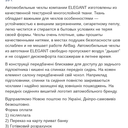
Автомобильные чехлы компании ELEGANT изготовлены из
качественной текстурной многослойной ткани. Ткань
обладает важными для чехлов особенностями —
устойчивостью к внешним загрязнениям, сигаретному пеплу,
легко чистится и стирается в бытовых условиях не теряя
своей формы. Чехлы очень плотные, швы прошиты
качественными нитями, в местах подушек безопасности шов
ослаблен и не мешает работе AirBag. Автомобильные чехлы
из автоткани ELEGANT свободно пропускают воздух “дышат”
и не создают дискомфорта пассажирам в летнее время.
В конструкції передбачені блискавки для доступу до заднього
підлокітника і кишені на спинках передніх сидінь. На кожен
елемент салону передбачений свій чохол. Наприклад
підголовники, спинки та сидіння повністю закриваються
чохлами і надійно захищені від зовнішніх пошкоджень. На
передніх сидіннях вишитий логотип автомобільного бренду.
Відправляємо Новою поштою по Україні, Дніпро-самовивіз
безкоштовно.
Форма оплати
1) післяплата
2) Переказ на карту приват банку
3) Готівковий розрахунок