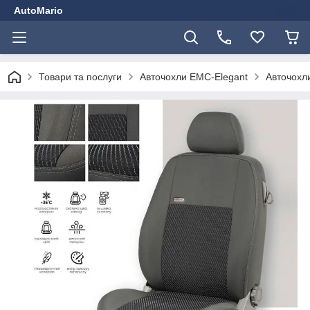
AutoMario
Товари та послуги
Авточохли EMC-Elegant
Авточохли