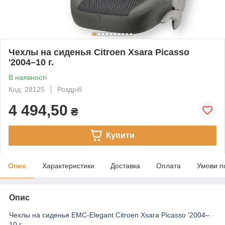
Чехлы на сиденья Citroen Xsara Picasso
'2004–10 г.
В наявності
Код: 28125
Роздріб
4 494,50
₴
Купити
Опис
Характеристики
Доставка
Оплата
Умови п
Опис
Чехлы на сиденья EMC-Elegant Citroen Xsara Picasso '2004–
10 г.