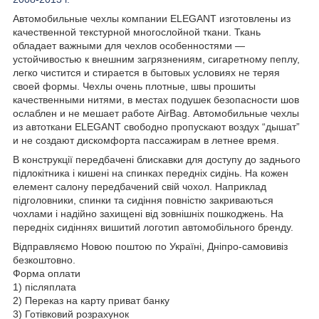
Автомобильные чехлы компании ELEGANT изготовлены из
качественной текстурной многослойной ткани. Ткань
обладает важными для чехлов особенностями —
устойчивостью к внешним загрязнениям, сигаретному пеплу,
легко чистится и стирается в бытовых условиях не теряя
своей формы. Чехлы очень плотные, швы прошиты
качественными нитями, в местах подушек безопасности шов
ослаблен и не мешает работе AirBag. Автомобильные чехлы
из автоткани ELEGANT свободно пропускают воздух “дышат”
и не создают дискомфорта пассажирам в летнее время.
В конструкції передбачені блискавки для доступу до заднього
підлокітника і кишені на спинках передніх сидінь. На кожен
елемент салону передбачений свій чохол. Наприклад
підголовники, спинки та сидіння повністю закриваються
чохлами і надійно захищені від зовнішніх пошкоджень. На
передніх сидіннях вишитий логотип автомобільного бренду.
Відправляємо Новою поштою по Україні, Дніпро-самовивіз
безкоштовно.
Форма оплати
1) післяплата
2) Переказ на карту приват банку
3) Готівковий розрахунок