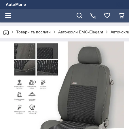
AutoMario
Товари та послуги
Авточохли EMC-Elegant
Авточохли