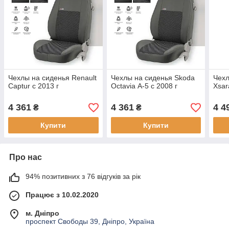
Чехлы на сиденья Renault
Чехлы на сиденья Skoda
Чехл
Captur с 2013 г
Octavia А-5 с 2008 г
Xsar
4 361
4 361
4 4
₴
₴
Купити
Купити
Про нас
94% позитивних з 76 відгуків за рік
Працює з 10.02.2020
м. Дніпро
проспект Свободы 39, Дніпро, Україна