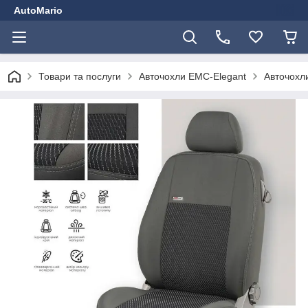
AutoMario
Товари та послуги
Авточохли EMC-Elegant
Авточохли