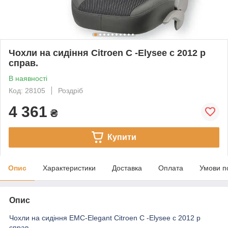
Чохли на сидіння Citroen C -Elysee c 2012 р
справ.
В наявності
Код: 28105
Роздріб
4 361
₴
Купити
Опис
Характеристики
Доставка
Оплата
Умови п
Опис
Чохли на сидіння EMC-Elegant Citroen C -Elysee c 2012 р
справ.