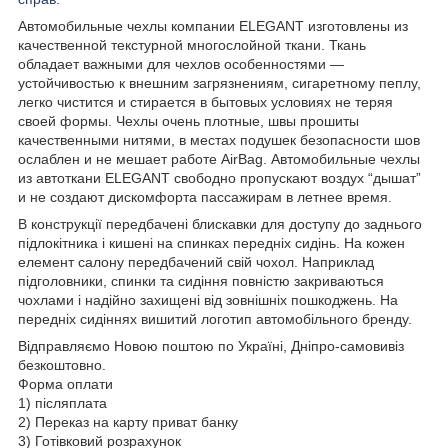
Автомобильные чехлы компании ELEGANT изготовлены из
качественной текстурной многослойной ткани. Ткань
обладает важными для чехлов особенностями —
устойчивостью к внешним загрязнениям, сигаретному пеплу,
легко чистится и стирается в бытовых условиях не теряя
своей формы. Чехлы очень плотные, швы прошиты
качественными нитями, в местах подушек безопасности шов
ослаблен и не мешает работе AirBag. Автомобильные чехлы
из автоткани ELEGANT свободно пропускают воздух “дышат”
и не создают дискомфорта пассажирам в летнее время.
В конструкції передбачені блискавки для доступу до заднього
підлокітника і кишені на спинках передніх сидінь. На кожен
елемент салону передбачений свій чохол. Наприклад
підголовники, спинки та сидіння повністю закриваються
чохлами і надійно захищені від зовнішніх пошкоджень. На
передніх сидіннях вишитий логотип автомобільного бренду.
Відправляємо Новою поштою по Україні, Дніпро-самовивіз
безкоштовно.
Форма оплати
1) післяплата
2) Переказ на карту приват банку
3) Готівковий розрахунок