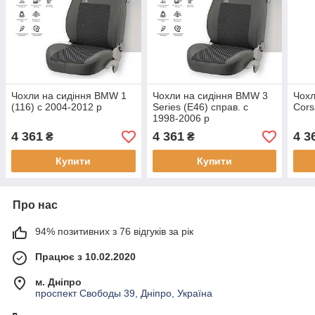
Чохли на сидіння BMW 1
Чохли на сидіння BMW 3
Чохл
(116) c 2004-2012 р
Series (E46) справ. c
Cors
1998-2006 р
4 361
4 361
4 3
₴
₴
Купити
Купити
Про нас
94% позитивних з 76 відгуків за рік
Працює з 10.02.2020
м. Дніпро
проспект Свободы 39, Дніпро, Україна