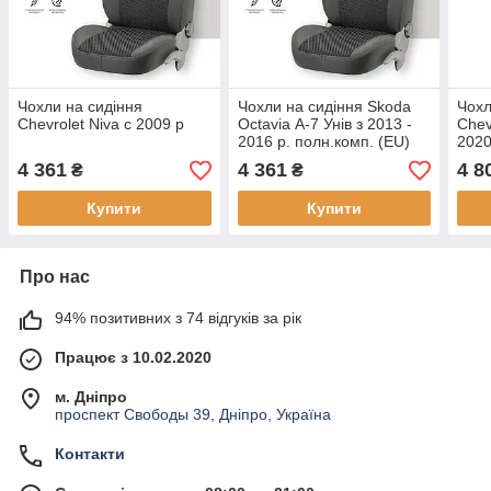
Чохли на сидіння
Чохли на сидіння Skoda
Чохл
Chevrolet Niva c 2009 р
Octavia А-7 Унів з 2013 -
Chev
2016 р. полн.комп. (EU)
202
4 361
4 361
4 8
₴
₴
Купити
Купити
Про нас
94% позитивних з 74 відгуків за рік
Працює з 10.02.2020
м. Дніпро
проспект Свободы 39, Дніпро, Україна
Контакти