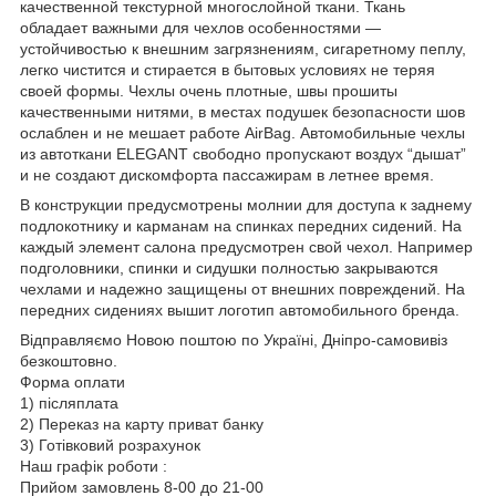
качественной текстурной многослойной ткани. Ткань
обладает важными для чехлов особенностями —
устойчивостью к внешним загрязнениям, сигаретному пеплу,
легко чистится и стирается в бытовых условиях не теряя
своей формы. Чехлы очень плотные, швы прошиты
качественными нитями, в местах подушек безопасности шов
ослаблен и не мешает работе AirBag. Автомобильные чехлы
из автоткани ELEGANT свободно пропускают воздух “дышат”
и не создают дискомфорта пассажирам в летнее время.
В конструкции предусмотрены молнии для доступа к заднему
подлокотнику и карманам на спинках передних сидений. На
каждый элемент салона предусмотрен свой чехол. Например
подголовники, спинки и сидушки полностью закрываются
чехлами и надежно защищены от внешних повреждений. На
передних сидениях вышит логотип автомобильного бренда.
Відправляємо Новою поштою по Україні, Дніпро-самовивіз
безкоштовно.
Форма оплати
1) післяплата
2) Переказ на карту приват банку
3) Готівковий розрахунок
Наш графік роботи :
Прийом замовлень 8-00 до 21-00