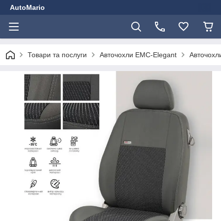
AutoMario
Товари та послуги
Авточохли EMC-Elegant
Авточохли