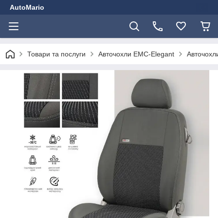
AutoMario
Товари та послуги
Авточохли EMC-Elegant
Авточохли