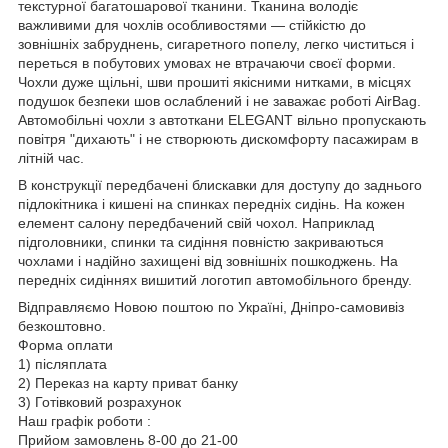
текстурної багатошарової тканини. Тканина володіє
важливими для чохлів особливостями — стійкістю до
зовнішніх забруднень, сигаретного попелу, легко чиститься і
переться в побутових умовах не втрачаючи своєї форми.
Чохли дуже щільні, шви прошиті якісними нитками, в місцях
подушок безпеки шов ослаблений і не заважає роботі AirBag.
Автомобільні чохли з автоткани ELEGANT вільно пропускають
повітря "дихають" і не створюють дискомфорту пасажирам в
літній час.
В конструкції передбачені блискавки для доступу до заднього
підлокітника і кишені на спинках передніх сидінь. На кожен
елемент салону передбачений свій чохол. Наприклад
підголовники, спинки та сидіння повністю закриваються
чохлами і надійно захищені від зовнішніх пошкоджень. На
передніх сидіннях вишитий логотип автомобільного бренду.
Відправляємо Новою поштою по Україні, Дніпро-самовивіз
безкоштовно.
Форма оплати
1) післяплата
2) Переказ на карту приват банку
3) Готівковий розрахунок
Наш графік роботи :
Прийом замовлень 8-00 до 21-00