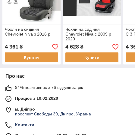
Чохли на сидіння
Чохли на сидіння
Чохл
Chevrolet Niva з 2016 р
Chevrolet Niva c 2009 р
C 3 
2020
4 361
4 628
4 3
₴
₴
Купити
Купити
Про нас
94% позитивних з 76 відгуків за рік
Працює з 10.02.2020
м. Дніпро
проспект Свободы 39, Дніпро, Україна
Контакти