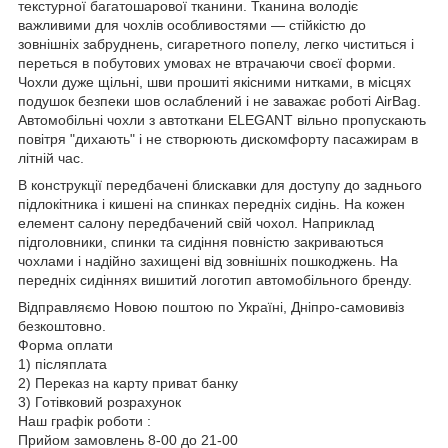
текстурної багатошарової тканини. Тканина володіє
важливими для чохлів особливостями — стійкістю до
зовнішніх забруднень, сигаретного попелу, легко чиститься і
переться в побутових умовах не втрачаючи своєї форми.
Чохли дуже щільні, шви прошиті якісними нитками, в місцях
подушок безпеки шов ослаблений і не заважає роботі AirBag.
Автомобільні чохли з автоткани ELEGANT вільно пропускають
повітря "дихають" і не створюють дискомфорту пасажирам в
літній час.
В конструкції передбачені блискавки для доступу до заднього
підлокітника і кишені на спинках передніх сидінь. На кожен
елемент салону передбачений свій чохол. Наприклад
підголовники, спинки та сидіння повністю закриваються
чохлами і надійно захищені від зовнішніх пошкоджень. На
передніх сидіннях вишитий логотип автомобільного бренду.
Відправляємо Новою поштою по Україні, Дніпро-самовивіз
безкоштовно.
Форма оплати
1) післяплата
2) Переказ на карту приват банку
3) Готівковий розрахунок
Наш графік роботи :
Прийом замовлень 8-00 до 21-00