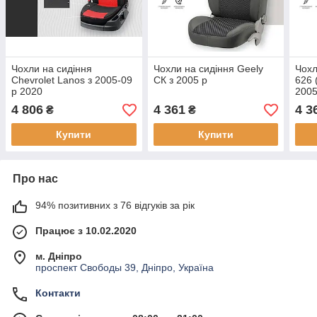
Чохли на сидіння
Чохли на сидіння Geely
Чохл
Chevrolet Lanos з 2005-09
СК з 2005 р
626 
р 2020
2005
4 806
4 361
4 3
₴
₴
Купити
Купити
Про нас
94% позитивних з 76 відгуків за рік
Працює з 10.02.2020
м. Дніпро
проспект Свободы 39, Дніпро, Україна
Контакти