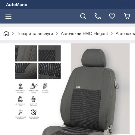
AutoMario
Товари та послуги
Авточохли EMC-Elegant
Авточохли