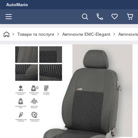
AutoMario
Товари та послуги
Авточохли EMC-Elegant
Авточохли