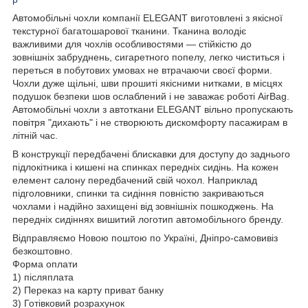
Автомобільні чохли компанії ELEGANT виготовлені з якісної
текстурної багатошарової тканини. Тканина володіє
важливими для чохлів особливостями — стійкістю до
зовнішніх забруднень, сигаретного попелу, легко чиститься і
переться в побутових умовах не втрачаючи своєї форми.
Чохли дуже щільні, шви прошиті якісними нитками, в місцях
подушок безпеки шов ослаблений і не заважає роботі AirBag.
Автомобільні чохли з автоткани ELEGANT вільно пропускають
повітря "дихають" і не створюють дискомфорту пасажирам в
літній час.
В конструкції передбачені блискавки для доступу до заднього
підлокітника і кишені на спинках передніх сидінь. На кожен
елемент салону передбачений свій чохол. Наприклад
підголовники, спинки та сидіння повністю закриваються
чохлами і надійно захищені від зовнішніх пошкоджень. На
передніх сидіннях вишитий логотип автомобільного бренду.
Відправляємо Новою поштою по Україні, Дніпро-самовивіз
безкоштовно.
Форма оплати
1) післяплата
2) Переказ на карту приват банку
3) Готівковий розрахунок