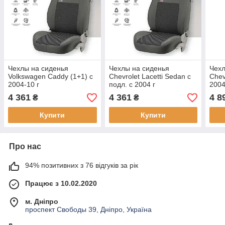
Чехлы на сиденья
Чехлы на сиденья
Чехл
Volkswagen Caddy (1+1) с
Chevrolet Lacetti Sedan с
Chev
2004-10 г
подл. с 2004 г
2004
4 361
4 361
4 8
₴
₴
Купити
Купити
Про нас
94% позитивних з 76 відгуків за рік
Працює з 10.02.2020
м. Дніпро
проспект Свободы 39, Дніпро, Україна