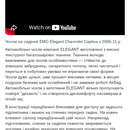
Чохли на сидіння EMC-Elegant Chevrolet Captiva з 2006-11 р
Автомобільні чохли компанії ELEGANT виготовлені з якісної
текстурної багатошарової тканини. Тканина володіє
важливими для чохлів особливостями — стійкістю до
зовнішніх забруднень, сигаретного попелу, легко чиститься і
переться в побутових умовах не втрачаючи своєї форми.
Чохли дуже щільні, шви прошиті якісними нитками, в місцях
подушок безпеки шов ослаблений і не заважає роботі AirBag.
Автомобільні чохли з автоткани ELEGANT вільно пропускають
повітря "дихають" і не створюють дискомфорту пасажирам в
літній час.
В конструкції передбачені блискавки для доступу до заднього
підлокітника і кишені на спинках передніх сидінь. На кожен
елемент салону передбачений свій чохол. Наприклад
підголовники, спинки та сидіння повністю закриваються
чохлами і надійно захищені від зовнішніх пошкоджень. На