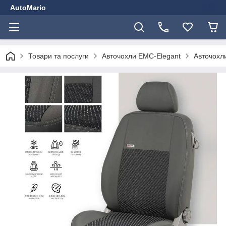
AutoMario
Товари та послуги
Авточохли EMC-Elegant
Авточохли