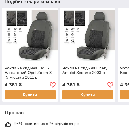
Подібні товари компанії
Чохли на сидіння EMC-
Чохли на сидіння Chery
Чохл
Елегантний Opel Zafira З
Amulet Sedan з 2003 р
Beat
(5 місць) з 2011 р
4 361
4 361
4 3
₴
₴
Купити
Купити
Про нас
94% позитивних з 76 відгуків за рік