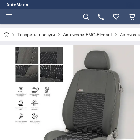
AutoMario
Товари та послуги
Авточохли EMC-Elegant
Авточохли