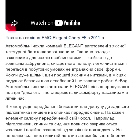
Чохли на сидіння EMC-Elegant Chery Е5 з 2011 р.
Автомобільні чохли компанії ELEGANT виготовлені з якісної
текстурної багатошарової тканини. Тканина володіє
важливими для чохлів особливостями — стійкістю до
зовнішніх забруднень, сигаретного попелу, легко чиститься і
переться в побутових умовах не втрачаючи своєї форми.
Чохли дуже щільні, шви прошиті якісними нитками, в місцях
подушок безпеки шов ослаблений і не заважає роботі AirBag.
Автомобільні чохли з автоткани ELEGANT вільно пропускають
повітря "дихають" і не створюють дискомфорту пасажирам в
літній час.
В конструкції передбачені блискавки для доступу до заднього
підлокітника і кишені на спинках передніх сидінь. На кожен
елемент салону передбачений свій чохол. Наприклад
підголовники, спинки та сидіння повністю закриваються
чохлами і надійно захищені від зовнішніх пошкоджень. На
передніх сидіннях вишитий логотип автомобільного бренду.