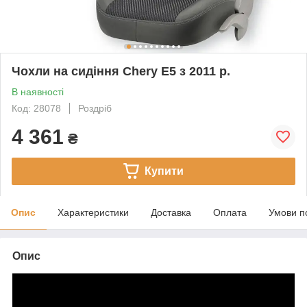
Чохли на сидіння Chery Е5 з 2011 р.
В наявності
Код: 28078
Роздріб
4 361
₴
Купити
Опис
Характеристики
Доставка
Оплата
Умови п
Опис