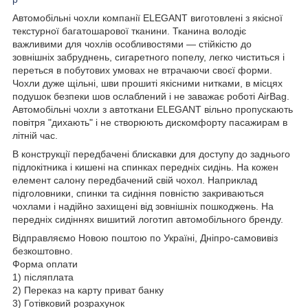
Автомобільні чохли компанії ELEGANT виготовлені з якісної
текстурної багатошарової тканини. Тканина володіє
важливими для чохлів особливостями — стійкістю до
зовнішніх забруднень, сигаретного попелу, легко чиститься і
переться в побутових умовах не втрачаючи своєї форми.
Чохли дуже щільні, шви прошиті якісними нитками, в місцях
подушок безпеки шов ослаблений і не заважає роботі AirBag.
Автомобільні чохли з автоткани ELEGANT вільно пропускають
повітря "дихають" і не створюють дискомфорту пасажирам в
літній час.
В конструкції передбачені блискавки для доступу до заднього
підлокітника і кишені на спинках передніх сидінь. На кожен
елемент салону передбачений свій чохол. Наприклад
підголовники, спинки та сидіння повністю закриваються
чохлами і надійно захищені від зовнішніх пошкоджень. На
передніх сидіннях вишитий логотип автомобільного бренду.
Відправляємо Новою поштою по Україні, Дніпро-самовивіз
безкоштовно.
Форма оплати
1) післяплата
2) Переказ на карту приват банку
3) Готівковий розрахунок