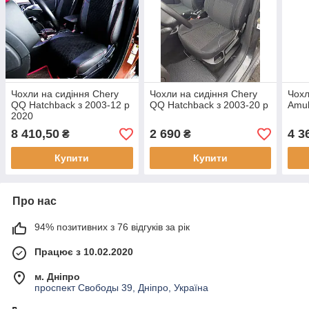
Чохли на сидіння Chery
Чохли на сидіння Chery
Чохл
QQ Hatchback з 2003-12 р
QQ Hatchback з 2003-20 р
Amul
2020
8 410,50
2 690
4 3
₴
₴
Купити
Купити
Про нас
94% позитивних з 76 відгуків за рік
Працює з 10.02.2020
м. Дніпро
проспект Свободы 39, Дніпро, Україна