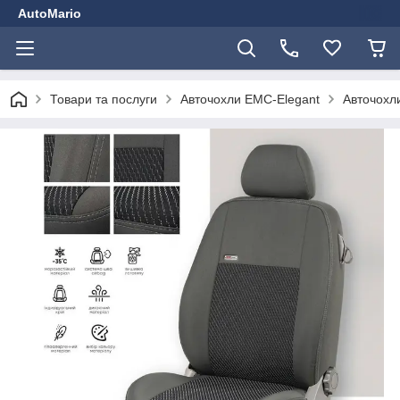
AutoMario
Товари та послуги
Авточохли EMC-Elegant
Авточохли