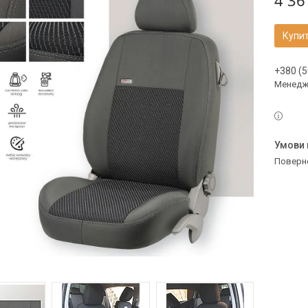
4 36
Купи
+380 (5
Менедж
поверн