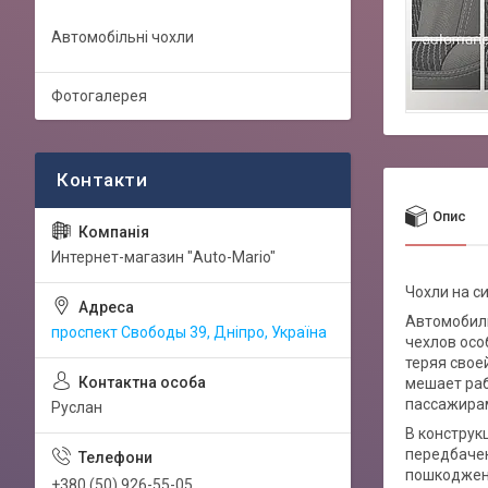
Автомобільні чохли
Фотогалерея
Опис
Интернет-магазин "Auto-Mario"
Чохли на си
Автомобиль
проспект Свободы 39, Дніпро, Україна
чехлов осо
теряя свое
мешает раб
пассажирам
Руслан
В конструкц
передбачен
пошкоджень
+380 (50) 926-55-05