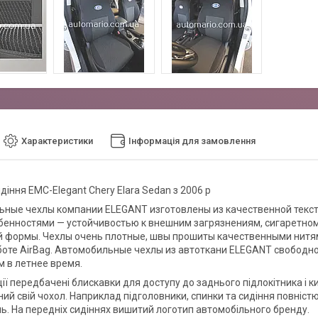
Характеристики
Інформація для замовлення
діння EMC-Elegant Chery Elara Sedan з 2006 р
ные чехлы компании ELEGANT изготовлены из качественной текст
бенностями — устойчивостью к внешним загрязнениям, сигаретному 
й формы. Чехлы очень плотные, швы прошиты качественными нитям
оте AirBag. Автомобильные чехлы из автоткани ELEGANT свободно
 в летнее время.
ії передбачені блискавки для доступу до заднього підлокітника і к
ий свій чохол. Наприклад підголовники, спинки та сидіння повністю
. На передніх сидіннях вишитий логотип автомобільного бренду.