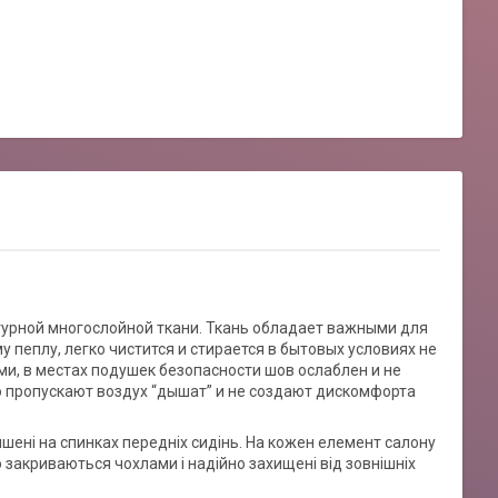
урной многослойной ткани. Ткань обладает важными для
пеплу, легко чистится и стирается в бытовых условиях не
и, в местах подушек безопасности шов ослаблен и не
 пропускают воздух “дышат” и не создают дискомфорта
ишені на спинках передніх сидінь. На кожен елемент салону
 закриваються чохлами і надійно захищені від зовнішніх