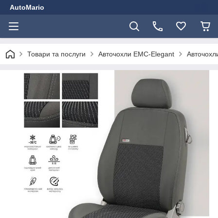
AutoMario
Товари та послуги
Авточохли EMC-Elegant
Авточохли