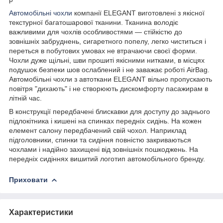
Автомобільні чохли
компанії ELEGANT виготовлені з якісної
текстурної багатошарової тканини. Тканина володіє
важливими для чохлів особливостями — стійкістю до
зовнішніх забруднень, сигаретного попелу, легко чиститься і
переться в побутових умовах не втрачаючи своєї форми.
Чохли дуже щільні, шви прошиті якісними нитками, в місцях
подушок безпеки шов ослаблений і не заважає роботі AirBag.
Автомобільні чохли з автоткани ELEGANT вільно пропускають
повітря "дихають" і не створюють дискомфорту пасажирам в
літній час.
В конструкції передбачені блискавки для доступу до заднього
підлокітника і кишені на спинках передніх сидінь. На кожен
елемент салону передбачений свій чохол. Наприклад
підголовники, спинки та сидіння повністю закриваються
чохлами і надійно захищені від зовнішніх пошкоджень. На
передніх сидіннях вишитий логотип автомобільного бренду.
Приховати
Характеристики