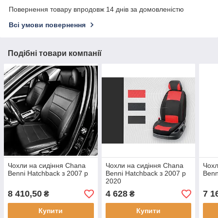
Повернення товару впродовж 14 днів за домовленістю
Всі умови повернення
Подібні товари компанії
Чохли на сидіння Chana
Чохли на сидіння Chana
Чохл
Benni Hatchback з 2007 р
Benni Hatchback з 2007 р
Benn
2020
8 410,50
4 628
7 1
₴
₴
Купити
Купити