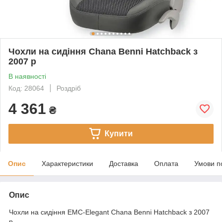
Чохли на сидіння Chana Benni Hatchback з
2007 р
В наявності
Код: 28064
Роздріб
4 361
₴
Купити
Опис
Характеристики
Доставка
Оплата
Умови п
Опис
Чохли на сидіння EMC-Elegant Chana Benni Hatchback з 2007
р