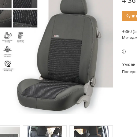
4 36
Купи
+380 (5
Менедж
поверн