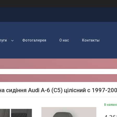
луги
Фотогалерея
О нас
Контакты
а сидіння Audi А-6 (C5) цілісний c 1997-20
В наявн