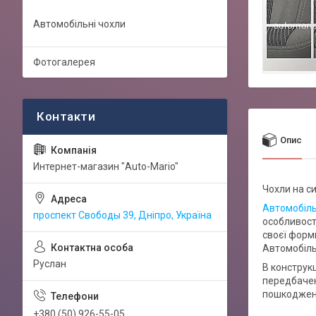
Автомобільні чохли
Фотогалерея
Опис
Интернет-магазин "Auto-Mario"
Чохли на си
Автомобіль
проспект Свободы 39, Дніпро, Україна
особливост
своєї форми
Автомобіль
Руслан
В конструкц
передбачен
пошкоджень
+380 (50) 926-55-05