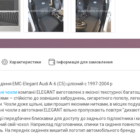
Характеристики
Інформація для замовлення
діння EMC-Elegant Audi А-6 (C5) цілісний c 1997-2004 р
ні чохли
компанії ELEGANT виготовлені з якісної текстурної багато
ями — стійкістю до зовнішніх забруднень, сигаретного попелу, легк
. Чохли дуже щільні, шви прошиті якісними нитками, в місцях поду
ні чохли з автоткани ELEGANT вільно пропускають повітря "дихають
ії передбачені блискавки для доступу до заднього підлокітника і к
ий свій чохол. Наприклад підголовники, спинки та сидіння повністю
. На передніх сидіннях вишитий логотип автомобільного бренду.