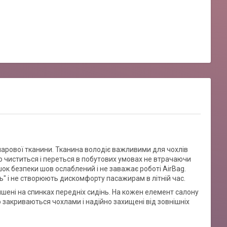
шарової тканини. Тканина володіє важливими для чохлів
о чиститься і переться в побутових умовах не втрачаючи
шок безпеки шов ослаблений і не заважає роботі AirBag.
" і не створюють дискомфорту пасажирам в літній час.
ишені на спинках передніх сидінь. На кожен елемент салону
 закриваються чохлами і надійно захищені від зовнішніх