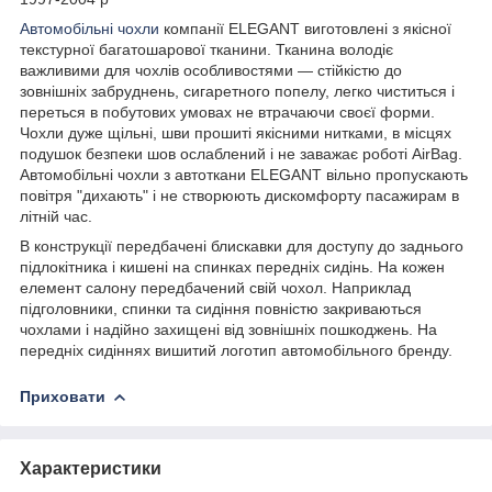
Автомобільні чохли
компанії ELEGANT виготовлені з якісної
текстурної багатошарової тканини. Тканина володіє
важливими для чохлів особливостями — стійкістю до
зовнішніх забруднень, сигаретного попелу, легко чиститься і
переться в побутових умовах не втрачаючи своєї форми.
Чохли дуже щільні, шви прошиті якісними нитками, в місцях
подушок безпеки шов ослаблений і не заважає роботі AirBag.
Автомобільні чохли з автоткани ELEGANT вільно пропускають
повітря "дихають" і не створюють дискомфорту пасажирам в
літній час.
В конструкції передбачені блискавки для доступу до заднього
підлокітника і кишені на спинках передніх сидінь. На кожен
елемент салону передбачений свій чохол. Наприклад
підголовники, спинки та сидіння повністю закриваються
чохлами і надійно захищені від зовнішніх пошкоджень. На
передніх сидіннях вишитий логотип автомобільного бренду.
Приховати
Характеристики