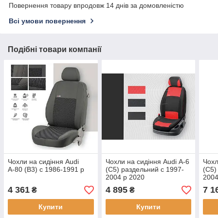
Повернення товару впродовж 14 днів за домовленістю
Всі умови повернення
Подібні товари компанії
Чохли на сидіння Audi
Чохли на сидіння Audi А-6
Чохл
А-80 (В3) c 1986-1991 р
(C5) раздельний c 1997-
(C5)
2004 р 2020
2004
4 361
4 895
7 1
₴
₴
Купити
Купити