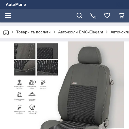
AutoMario
Товари та послуги
Авточохли EMC-Elegant
Авточохли