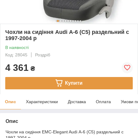
Чохли на сидіння Audi А-6 (C5) раздельний c
1997-2004 р
В наявності
Код: 28045
Роздріб
4 361
₴
Купити
Опис
Характеристики
Доставка
Оплата
Умови п
Опис
Чохли на сидіння EMC-Elegant Audi А-6 (C5) раздельний c
1997-2004 р