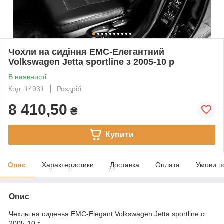
Чохли на сидіння EMC-Елегантний
Volkswagen Jetta sportline з 2005-10 р
В наявності
Код: 14931
Роздріб
8 410,50
₴
Купити
Опис
Характеристики
Доставка
Оплата
Умови п
Опис
Чехлы на сиденья EMC-Elegant Volkswagen Jetta sportline с
2005-10 г