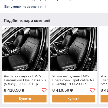
Всі умови повернення
Подібні товари компанії
Чохли на сидіння EMC-
Чохли на сидіння EMC-
Чохл
Елегантний Opel Zafira У з
Елегантний Opel Zafira А з
Елег
(5 місць) 2005-2011 р
(5 місць) 1999-2005 р
Amar
8 410,50
8 410,50
8 4
₴
₴
Купити
Купити