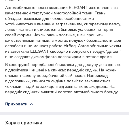
Автомобильные чехлы компании ELEGANT изготовлены из
качественной текстурной многослойной ткани. Ткань
обладает важными для чехлов особенностями —
устойчивостью к внешним загрязнениям, сигаретному пеплу,
легко чистится и стирается в бытовых условиях не теряя
своей формы. Чехлы очень плотные, швы прошиты
качественными нитями, в местах подушек безопасности шов
ослаблен и не мешает работе AirBag. Автомобильные чехлы
из автоткани ELEGANT свободно пропускают воздух “дышат”
и не создают дискомфорта пассажирам в летнее время.
В конструкції передбачені блискавки для доступу до заднього
підлокітника і кишені на спинках передніх сидінь. На кожен
елемент салону передбачений свій чохол. Наприклад
підголовники, спинки та сидіння повністю закриваються
чохлами і надійно захищені від зовнішніх пошкоджень. На
передніх сидіннях вишитий логотип автомобільного бренду.
Приховати
Характеристики