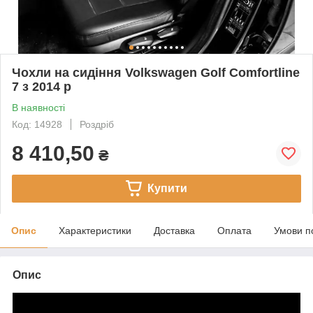
Чохли на сидіння Volkswagen Golf Comfortline
7 з 2014 р
В наявності
Код: 14928
Роздріб
8 410,50
₴
Купити
Опис
Характеристики
Доставка
Оплата
Умови п
Опис