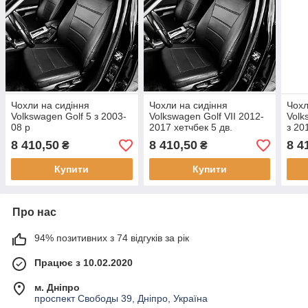
Чохли на сидіння
Чохли на сидіння
Чохл
Volkswagen Golf 5 з 2003-
Volkswagen Golf VII 2012-
Volk
08 р
2017 хетчбек 5 дв.
з 20
Comfortline
8 410,50
8 410,50
8 4
₴
₴
Купити
Купити
Про нас
94% позитивних з 74 відгуків за рік
Працює з 10.02.2020
м. Дніпро
проспект Свободы 39, Дніпро, Україна