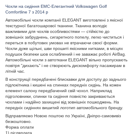
Чохли на сидіння EMC-Елегантний Volkswagen Golf
Comfortline 7 з 2014 р
Автомобільні чохли компанії ELEGANT виготовлені з якісної
текстурної багатошарової тканини. Тканина володіє
важливими для чохлів особливостями — стійкістю до
зовнішніх забруднень, сигаретного попелу, легко чиститься і
переться в побутових умовах не втрачаючи своєї форми.
Чохли дуже щільні, шви прошиті якісними нитками, в місцях
подушок безпеки шов ослаблений і не заважає роботі AirBag.
Автомобільні чохли з автоткани ELEGANT вільно пропускають
повітря "дихають" і не створюють дискомфорту пасажирам в
літній час.
В конструкції передбачені блискавки для доступу до заднього
підлокітника і кишені на спинках передніх сидінь. На кожен
елемент салону передбачений свій чохол. Наприклад
підголовники, спинки та сидіння повністю закриваються
чохлами і надійно захищені від зовнішніх пошкоджень. На
передніх сидіннях вишитий логотип автомобільного бренду.
Відправляємо Новою поштою по Україні, Дніпро-самовивіз
безкоштовно.
Форма оплати
1) післяплата