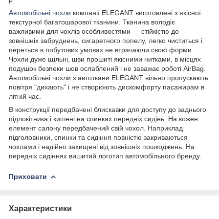
Автомобільні чохли
компанії ELEGANT виготовлені з якісної
текстурної багатошарової тканини. Тканина володіє
важливими для чохлів особливостями — стійкістю до
зовнішніх забруднень, сигаретного попелу, легко чиститься і
переться в побутових умовах не втрачаючи своєї форми.
Чохли дуже щільні, шви прошиті якісними нитками, в місцях
подушок безпеки шов ослаблений і не заважає роботі AirBag.
Автомобільні чохли з автоткани ELEGANT вільно пропускають
повітря "дихають" і не створюють дискомфорту пасажирам в
літній час.
В конструкції передбачені блискавки для доступу до заднього
підлокітника і кишені на спинках передніх сидінь. На кожен
елемент салону передбачений свій чохол. Наприклад
підголовники, спинки та сидіння повністю закриваються
чохлами і надійно захищені від зовнішніх пошкоджень. На
передніх сидіннях вишитий логотип автомобільного бренду.
Приховати
Характеристики