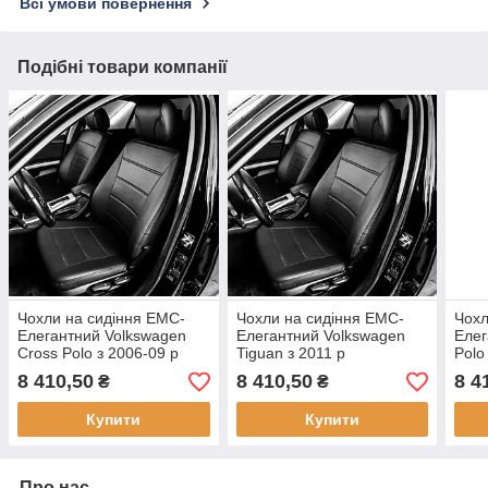
Всі умови повернення
Подібні товари компанії
Чохли на сидіння EMC-
Чохли на сидіння EMC-
Чохл
Елегантний Volkswagen
Елегантний Volkswagen
Елег
Cross Polo з 2006-09 р
Tiguan з 2011 р
Polo
8 410,50
8 410,50
8 4
₴
₴
Купити
Купити
Про нас