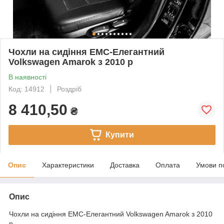
Чохли на сидіння EMC-Елегантний
Volkswagen Amarok з 2010 р
В наявності
Код: 14912
Роздріб
8 410,50
₴
Купити
Опис
Характеристики
Доставка
Оплата
Умови п
Опис
Чохли на сидіння EMC-Елегантний Volkswagen Amarok з 2010
р