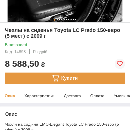
Чехлы на сиденья Toyota LС Prado 150-евро
(5 мест) с 2009 г
В наявності
Код: 14898
Роздріб
8 588,50
₴
Купити
Опис
Характеристики
Доставка
Оплата
Умови п
Опис
Чохли на сидіння EMC-Elegant Toyota LС Prado 150-євро (5
місць) з 2009 р