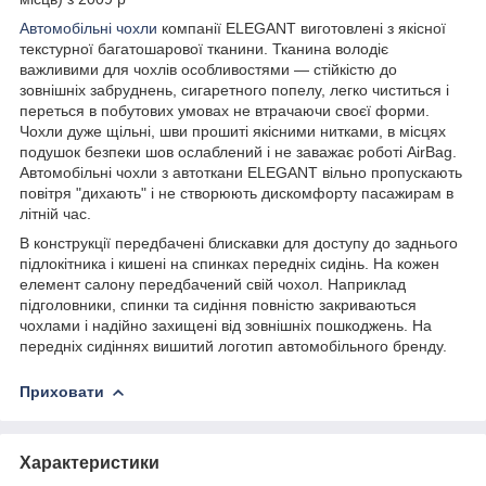
Автомобільні чохли
компанії ELEGANT виготовлені з якісної
текстурної багатошарової тканини. Тканина володіє
важливими для чохлів особливостями — стійкістю до
зовнішніх забруднень, сигаретного попелу, легко чиститься і
переться в побутових умовах не втрачаючи своєї форми.
Чохли дуже щільні, шви прошиті якісними нитками, в місцях
подушок безпеки шов ослаблений і не заважає роботі AirBag.
Автомобільні чохли з автоткани ELEGANT вільно пропускають
повітря "дихають" і не створюють дискомфорту пасажирам в
літній час.
В конструкції передбачені блискавки для доступу до заднього
підлокітника і кишені на спинках передніх сидінь. На кожен
елемент салону передбачений свій чохол. Наприклад
підголовники, спинки та сидіння повністю закриваються
чохлами і надійно захищені від зовнішніх пошкоджень. На
передніх сидіннях вишитий логотип автомобільного бренду.
Приховати
Характеристики