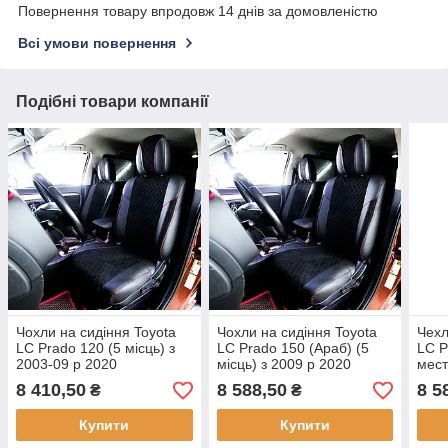
Повернення товару впродовж 14 днів за домовленістю
Всі умови повернення
Подібні товари компанії
Чохли на сидіння Toyota
Чохли на сидіння Toyota
Чехл
LС Prado 120 (5 місць) з
LС Prado 150 (Араб) (5
LС P
2003-09 р 2020
місць) з 2009 р 2020
мест
8 410,50
8 588,50
8 5
₴
₴
Купити
Купити