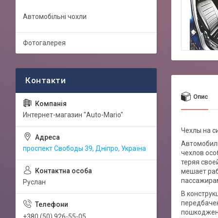
Автомобільні чохли
Фотогалерея
Опис
Интернет-магазин "Auto-Mario"
Чехлы на си
Автомобиль
проспект Свободы 39, Дніпро, Україна
чехлов осо
теряя свое
мешает раб
пассажирам
Руслан
В конструкц
передбачен
пошкоджень
+380 (50) 926-55-05