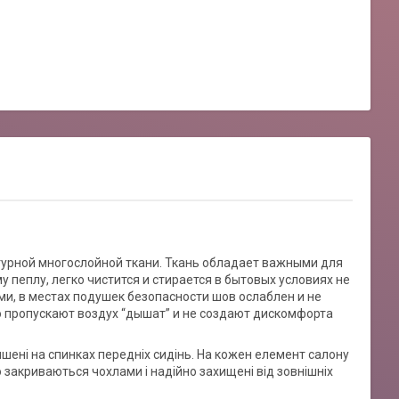
урной многослойной ткани. Ткань обладает важными для
пеплу, легко чистится и стирается в бытовых условиях не
и, в местах подушек безопасности шов ослаблен и не
 пропускают воздух “дышат” и не создают дискомфорта
ишені на спинках передніх сидінь. На кожен елемент салону
 закриваються чохлами і надійно захищені від зовнішніх