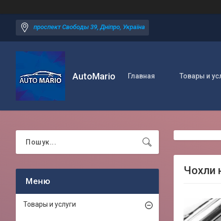
проспект Свободы 39, Дніпро, Україна
AutoMario
Главная
Товары и ус
Чохли н
Товары и услуги