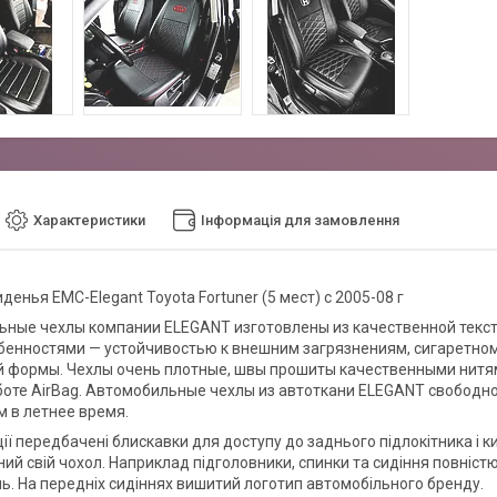
Характеристики
Інформація для замовлення
денья EMC-Elegant Toyota Fortuner (5 мест) с 2005-08 г
ные чехлы компании ELEGANT изготовлены из качественной текст
бенностями — устойчивостью к внешним загрязнениям, сигаретному 
й формы. Чехлы очень плотные, швы прошиты качественными нитям
оте AirBag. Автомобильные чехлы из автоткани ELEGANT свободно
 в летнее время.
ії передбачені блискавки для доступу до заднього підлокітника і к
ий свій чохол. Наприклад підголовники, спинки та сидіння повністю
. На передніх сидіннях вишитий логотип автомобільного бренду.