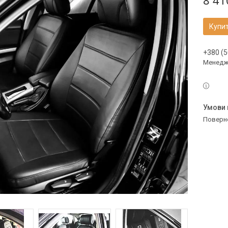
8 41
Купи
+380 (5
Менедж
поверн