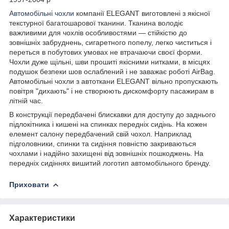
Автомобільні чохли
компанії ELEGANT виготовлені з якісної
текстурної багатошарової тканини. Тканина володіє
важливими для чохлів особливостями — стійкістю до
зовнішніх забруднень, сигаретного попелу, легко чиститься і
переться в побутових умовах не втрачаючи своєї форми.
Чохли дуже щільні, шви прошиті якісними нитками, в місцях
подушок безпеки шов ослаблений і не заважає роботі AirBag.
Автомобільні чохли з автоткани ELEGANT вільно пропускають
повітря "дихають" і не створюють дискомфорту пасажирам в
літній час.
В конструкції передбачені блискавки для доступу до заднього
підлокітника і кишені на спинках передніх сидінь. На кожен
елемент салону передбачений свій чохол. Наприклад
підголовники, спинки та сидіння повністю закриваються
чохлами і надійно захищені від зовнішніх пошкоджень. На
передніх сидіннях вишитий логотип автомобільного бренду.
Приховати
Характеристики