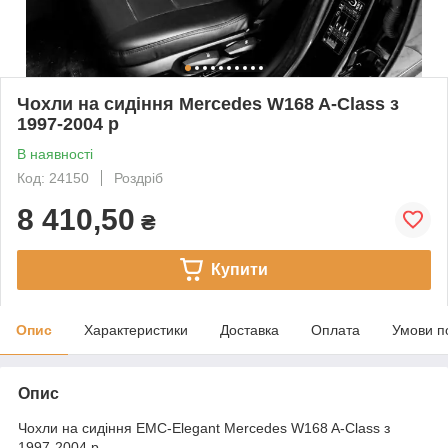
Чохли на сидіння Mercedes W168 A-Class з
1997-2004 р
В наявності
Код: 24150
Роздріб
8 410,50
₴
Купити
Опис
Характеристики
Доставка
Оплата
Умови п
Опис
Чохли на сидіння EMC-Elegant Mercedes W168 A-Class з
1997-2004 р