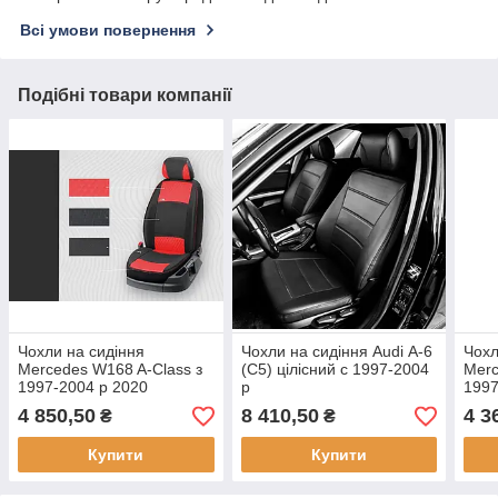
Всі умови повернення
Подібні товари компанії
Чохли на сидіння
Чохли на сидіння Audi А-6
Чохл
Mercedes W168 A-Class з
(C5) цілісний c 1997-2004
Merc
1997-2004 р 2020
р
1997
4 850,50
8 410,50
4 3
₴
₴
Купити
Купити