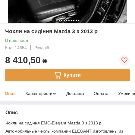
Чохли на сидіння Mazda 3 з 2013 р
В наявності
Код: 14654
Роздріб
8 410,50
₴
Купити
Опис
Характеристики
Доставка
Оплата
Умови п
Опис
Чохли на сидіння EMC-Elegant Mazda 3 з 2013 р
Автомобильные чехлы компании ELEGANT изготовлены из