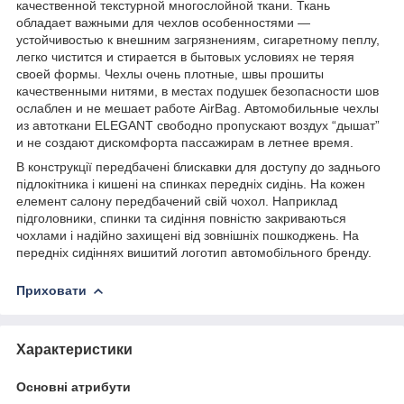
качественной текстурной многослойной ткани. Ткань
обладает важными для чехлов особенностями —
устойчивостью к внешним загрязнениям, сигаретному пеплу,
легко чистится и стирается в бытовых условиях не теряя
своей формы. Чехлы очень плотные, швы прошиты
качественными нитями, в местах подушек безопасности шов
ослаблен и не мешает работе AirBag. Автомобильные чехлы
из автоткани ELEGANT свободно пропускают воздух “дышат”
и не создают дискомфорта пассажирам в летнее время.
В конструкції передбачені блискавки для доступу до заднього
підлокітника і кишені на спинках передніх сидінь. На кожен
елемент салону передбачений свій чохол. Наприклад
підголовники, спинки та сидіння повністю закриваються
чохлами і надійно захищені від зовнішніх пошкоджень. На
передніх сидіннях вишитий логотип автомобільного бренду.
Приховати
Характеристики
Основні атрибути