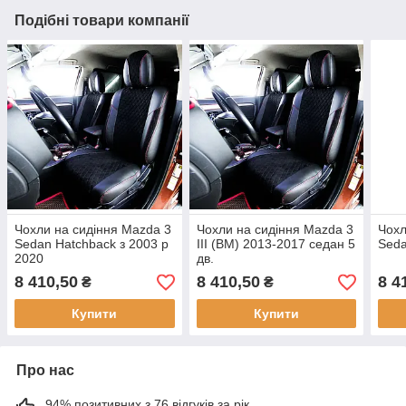
Подібні товари компанії
Чохли на сидіння Mazda 3
Чохли на сидіння Mazda 3
Чохл
Sedan Hatchback з 2003 р
III (BM) 2013-2017 седан 5
Seda
2020
дв.
8 410,50
8 410,50
8 4
₴
₴
Купити
Купити
Про нас
94% позитивних з 76 відгуків за рік