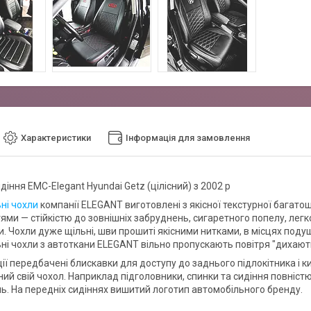
Характеристики
Інформація для замовлення
діння EMC-Elegant Hyundai Getz (цілісний) з 2002 р
ні чохли
компанії ELEGANT виготовлені з якісної текстурної багато
ями — стійкістю до зовнішніх забруднень, сигаретного попелу, легк
. Чохли дуже щільні, шви прошиті якісними нитками, в місцях поду
ні чохли з автоткани ELEGANT вільно пропускають повітря "дихають
ії передбачені блискавки для доступу до заднього підлокітника і к
ий свій чохол. Наприклад підголовники, спинки та сидіння повністю
. На передніх сидіннях вишитий логотип автомобільного бренду.