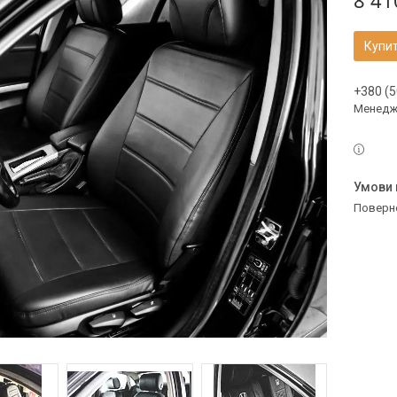
8 41
Купи
+380 (5
Менедж
поверн