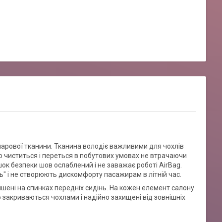
шарової тканини. Тканина володіє важливими для чохлів
о чиститься і переться в побутових умовах не втрачаючи
шок безпеки шов ослаблений і не заважає роботі AirBag.
" і не створюють дискомфорту пасажирам в літній час.
ишені на спинках передніх сидінь. На кожен елемент салону
 закриваються чохлами і надійно захищені від зовнішніх