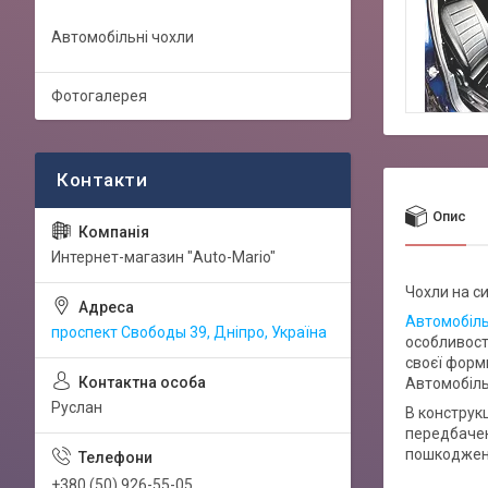
Автомобільні чохли
Фотогалерея
Опис
Интернет-магазин "Auto-Mario"
Чохли на си
Автомобіль
проспект Свободы 39, Дніпро, Україна
особливост
своєї форми
Автомобіль
Руслан
В конструкц
передбачен
пошкоджень
+380 (50) 926-55-05