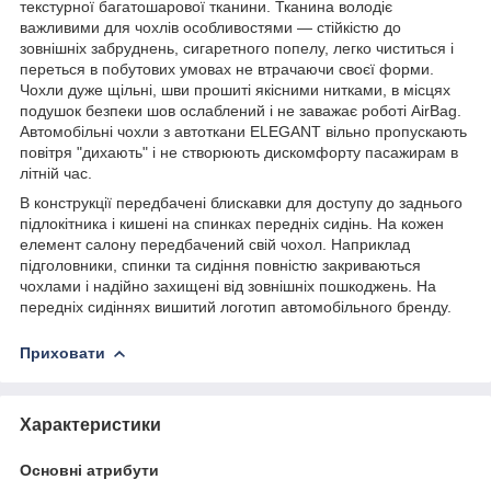
текстурної багатошарової тканини. Тканина володіє
важливими для чохлів особливостями — стійкістю до
зовнішніх забруднень, сигаретного попелу, легко чиститься і
переться в побутових умовах не втрачаючи своєї форми.
Чохли дуже щільні, шви прошиті якісними нитками, в місцях
подушок безпеки шов ослаблений і не заважає роботі AirBag.
Автомобільні чохли з автоткани ELEGANT вільно пропускають
повітря "дихають" і не створюють дискомфорту пасажирам в
літній час.
В конструкції передбачені блискавки для доступу до заднього
підлокітника і кишені на спинках передніх сидінь. На кожен
елемент салону передбачений свій чохол. Наприклад
підголовники, спинки та сидіння повністю закриваються
чохлами і надійно захищені від зовнішніх пошкоджень. На
передніх сидіннях вишитий логотип автомобільного бренду.
Приховати
Характеристики
Основні атрибути