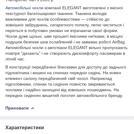
Автомобільні чохли
компанії ELEGANT виготовлені з якісної
текстурної багатошарової тканини. Тканина володіє
важливими для чохлів особливостями — стійкістю до
зовнішніх забруднень, сигаретного попелу, легко чиститься і
переться в побутових умовах не втрачаючи своєї форми.
Чохли дуже щільні, шви прошиті якісними нитками, в місцях
подушок безпеки шов ослаблений і не заважає роботі AirBag.
Автомобільні чохли з автоткани ELEGANT вільно пропускають
повітря "дихають" і не створюють дискомфорту пасажирам в
літній час.
В конструкції передбачені блискавки для доступу до заднього
підлокітника і кишені на спинках передніх сидінь. На кожен
елемент салону передбачений свій чохол. Наприклад
підголовники, спинки та сидіння повністю закриваються
чохлами і надійно захищені від зовнішніх пошкоджень. На
передніх сидіннях вишитий логотип автомобільного бренду.
Приховати
Характеристики