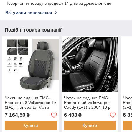
Повернення товару впродовж 14 днів за домовленістю
Всі умови повернення
Подібні товари компанії
Чохли на сидіння EMC-
Чохли на сидіння EMC-
Чохл
Елегантний Volkswagen T5
Елегантний Volkswagen
Елег
(1+1) Transporter Van з
Caddy (1+1) з 2004-10 р
(2+1
2003 р
1990
7 164,50
6 408
6 8
₴
₴
Купити
Купити