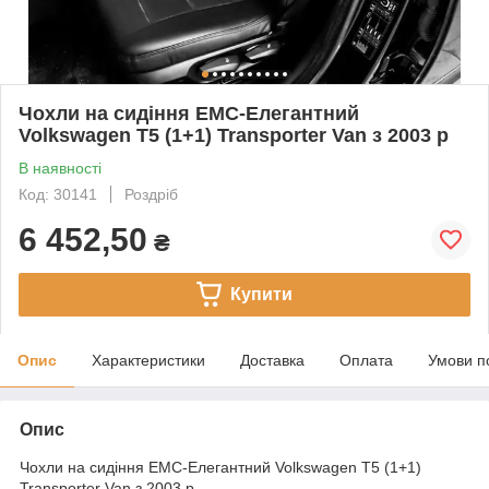
Чохли на сидіння EMC-Елегантний
Volkswagen T5 (1+1) Transporter Van з 2003 р
В наявності
Код: 30141
Роздріб
6 452,50
₴
Купити
Опис
Характеристики
Доставка
Оплата
Умови п
Опис
Чохли на сидіння EMC-Елегантний Volkswagen T5 (1+1)
Transporter Van з 2003 р