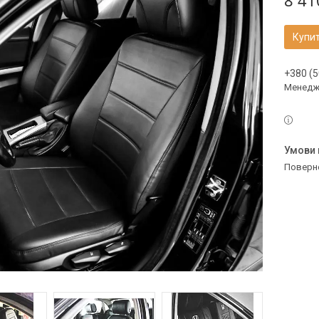
8 41
Купи
+380 (5
Менедж
поверн