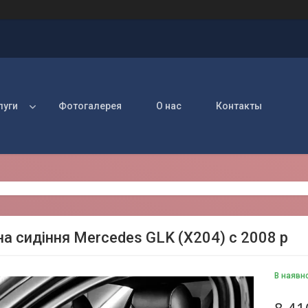
луги
Фотогалерея
О нас
Контакты
на сидіння Mercedes GLK (X204) c 2008 р
В наявн