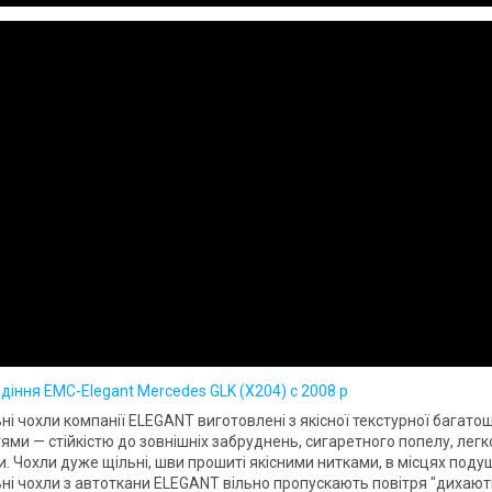
діння EMC-Elegant Mercedes GLK (X204) c 2008 р
ні чохли компанії ELEGANT виготовлені з якісної текстурної багат
ями — стійкістю до зовнішніх забруднень, сигаретного попелу, легк
. Чохли дуже щільні, шви прошиті якісними нитками, в місцях поду
ні чохли з автоткани ELEGANT вільно пропускають повітря "дихають