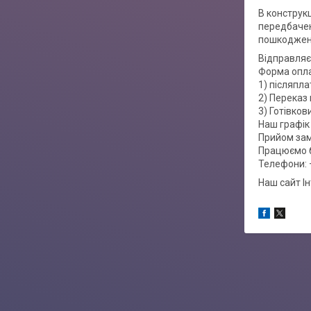
В конструкц
передбачен
пошкоджень
Відправляє
Форма опл
1) післяпла
2) Переказ 
3) Готівко
Наш графік 
Прийом зам
Працюємо б
Телефони: 
Наш сайт І