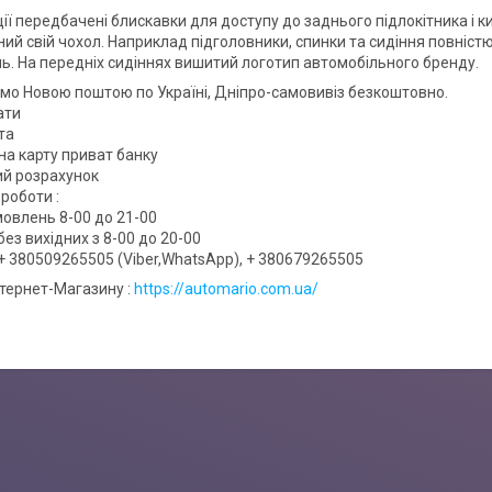
ії передбачені блискавки для доступу до заднього підлокітника і к
ий свій чохол. Наприклад підголовники, спинки та сидіння повністю
. На передніх сидіннях вишитий логотип автомобільного бренду.
мо Новою поштою по Україні, Дніпро-самовивіз безкоштовно.
ати
та
на карту приват банку
вий розрахунок
роботи :
овлень 8-00 до 21-00
ез вихідних з 8-00 до 20-00
+ 380509265505 (Viber,WhatsApp), + 380679265505
нтернет-Магазину :
https://automario.com.ua/