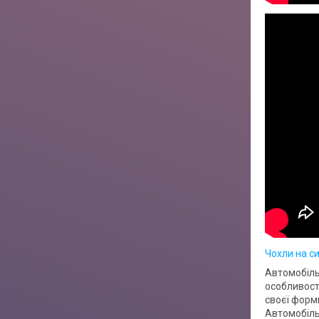
Чохли на си
Автомобіль
особливост
своєї форми
Автомобіль