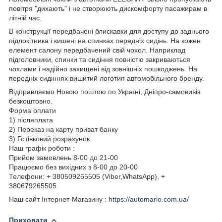
повітря "дихають" і не створюють дискомфорту пасажирам в
літній час.
В конструкції передбачені блискавки для доступу до заднього
підлокітника і кишені на спинках передніх сидінь. На кожен
елемент салону передбачений свій чохол. Наприклад
підголовники, спинки та сидіння повністю закриваються
чохлами і надійно захищені від зовнішніх пошкоджень. На
передніх сидіннях вишитий логотип автомобільного бренду.
Відправляємо Новою поштою по Україні, Дніпро-самовивіз
безкоштовно.
Форма оплати
1) післяплата
2) Переказ на карту приват банку
3) Готівковий розрахунок
Наш графік роботи :
Прийом замовлень 8-00 до 21-00
Працюємо без вихідних з 8-00 до 20-00
Телефони: + 380509265505 (Viber,WhatsApp), +
380679265505
Наш сайт Інтернет-Магазину :
https://automario.com.ua/
Приховати