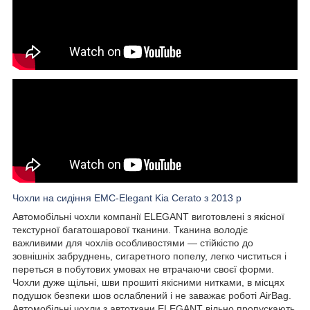
Чохли на сидіння EMC-Elegant Kia Cerato з 2013 р
Автомобільні чохли компанії ELEGANT виготовлені з якісної
текстурної багатошарової тканини. Тканина володіє
важливими для чохлів особливостями — стійкістю до
зовнішніх забруднень, сигаретного попелу, легко чиститься і
переться в побутових умовах не втрачаючи своєї форми.
Чохли дуже щільні, шви прошиті якісними нитками, в місцях
подушок безпеки шов ослаблений і не заважає роботі AirBag.
Автомобільні чохли з автоткани ELEGANT вільно пропускають