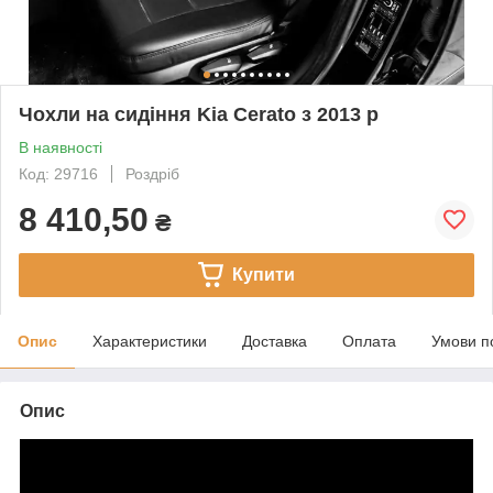
Чохли на сидіння Kia Cerato з 2013 р
В наявності
Код: 29716
Роздріб
8 410,50
₴
Купити
Опис
Характеристики
Доставка
Оплата
Умови п
Опис