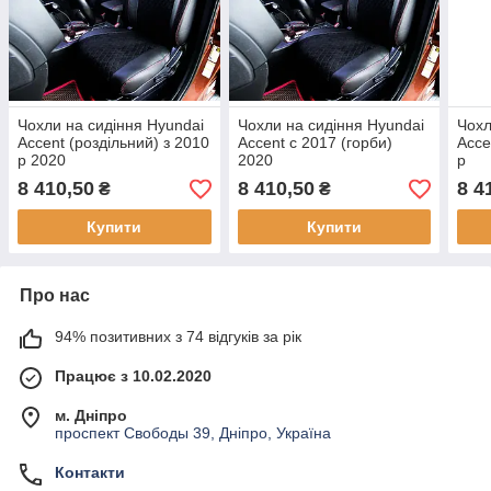
Чохли на сидіння Hyundai
Чохли на сидіння Hyundai
Чохл
Accent (роздільний) з 2010
Accent c 2017 (горби)
Acce
р 2020
2020
р
8 410,50
8 410,50
8 4
₴
₴
Купити
Купити
Про нас
94% позитивних з 74 відгуків за рік
Працює з 10.02.2020
м. Дніпро
проспект Свободы 39, Дніпро, Україна
Контакти