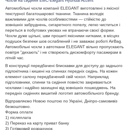
Чохли на сидіння EMC-Elegant Hyundai Accent
Автомобільні чохли компанії ELEGANT виготовлені з якісної
текстурної багатошарової тканини. Тканина володіє
важливими для чохлів особливостями — стійкістю до
зовнішніх забруднень, сигаретного попелу, легко чиститься і
переться в побутових умовах не втрачаючи своєї форми.
Чохли дуже щільні, шви прошиті якісними нитками, в місцях
подушок безпеки шов ослаблений і не заважає роботі AirBag.
Автомобільні чохли з автоткани ELEGANT вільно пропускають
повітря "дихають" і не створюють дискомфорту пасажирам в
літній час.
В конструкції передбачені блискавки для доступу до заднього
підлокітника і кишені на спинках передніх сидінь. На кожен
елемент салону передбачений свій чохол. Наприклад
підголовники, спинки та сидіння повністю закриваються
чохлами і надійно захищені від зовнішніх пошкоджень. На
передніх сидіннях вишитий логотип автомобільного бренду.
Відправляємо Новою поштою по Україні, Дніпро-самовивіз
безкоштовно.
Форма оплати
1) післяплата
2) Переказ на карту приват банку
3) Готівковий розрахунок