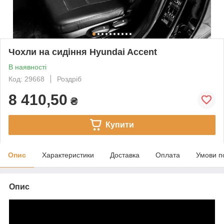
Чохли на сидіння Hyundai Accent
В наявності
Код: 29668
Роздріб
8 410,50
₴
Купити
Опис
Характеристики
Доставка
Оплата
Умови п
Опис