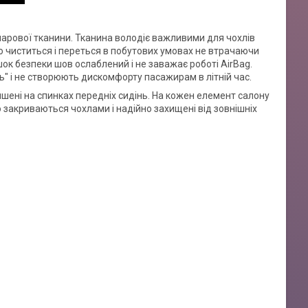
ошарової тканини. Тканина володіє важливими для чохлів
о чиститься і переться в побутових умовах не втрачаючи
шок безпеки шов ослаблений і не заважає роботі AirBag.
" і не створюють дискомфорту пасажирам в літній час.
ишені на спинках передніх сидінь. На кожен елемент салону
 закриваються чохлами і надійно захищені від зовнішніх