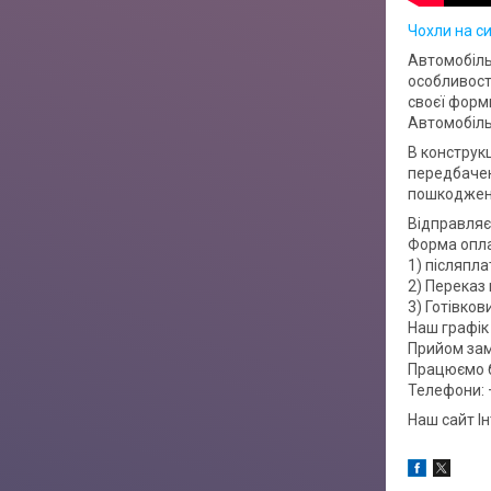
Чохли на си
Автомобіль
особливост
своєї форми
Автомобіль
В конструкц
передбачен
пошкоджень
Відправляє
Форма опл
1) післяпла
2) Переказ 
3) Готівко
Наш графік 
Прийом зам
Працюємо б
Телефони: 
Наш сайт І