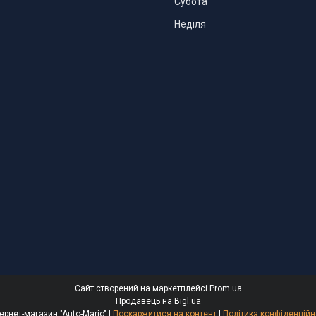
Субота
Неділя
Сайт створений на маркетплейсі
Prom.ua
Продавець на Bigl.ua
Интернет-магазин "Auto-Mario" |
Поскаржитися на контент
|
Політика конфіденційн