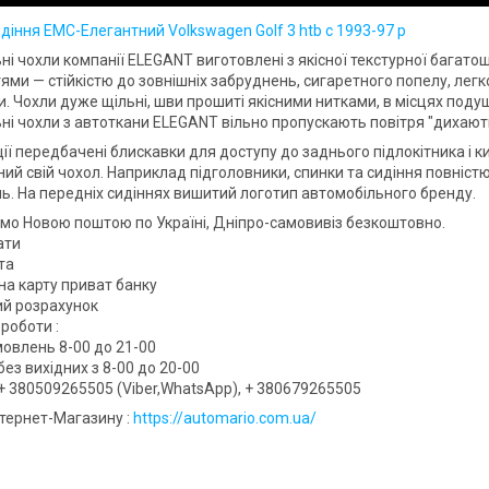
діння EMC-Елегантний Volkswagen Golf 3 htb c 1993-97 р
ні чохли компанії ELEGANT виготовлені з якісної текстурної багат
ями — стійкістю до зовнішніх забруднень, сигаретного попелу, легк
. Чохли дуже щільні, шви прошиті якісними нитками, в місцях поду
ні чохли з автоткани ELEGANT вільно пропускають повітря "дихають
ії передбачені блискавки для доступу до заднього підлокітника і к
ий свій чохол. Наприклад підголовники, спинки та сидіння повністю
. На передніх сидіннях вишитий логотип автомобільного бренду.
мо Новою поштою по Україні, Дніпро-самовивіз безкоштовно.
ати
та
на карту приват банку
вий розрахунок
роботи :
овлень 8-00 до 21-00
ез вихідних з 8-00 до 20-00
+ 380509265505 (Viber,WhatsApp), + 380679265505
нтернет-Магазину :
https://automario.com.ua/