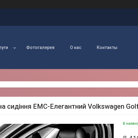
луги
Фотогалерея
О нас
Контакты
на сидіння EMC-Елегантний Volkswagen Golf 
В наявн