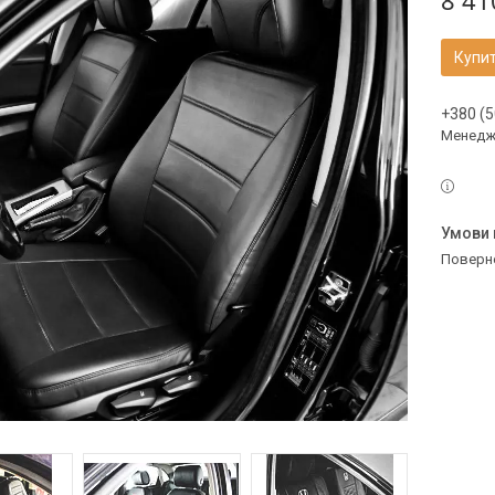
8 41
Купи
+380 (5
Менедж
поверн