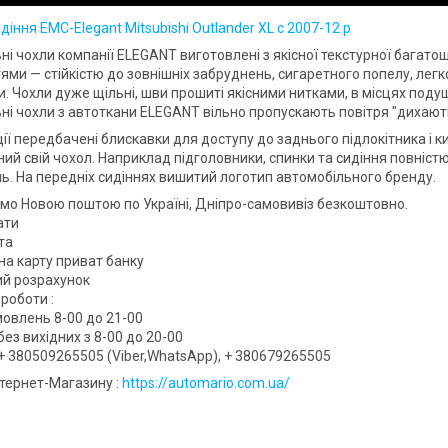
діння EMC-Elegant Mitsubishi Outlander XL c 2007-12 р
ні чохли компанії ELEGANT виготовлені з якісної текстурної багат
ями — стійкістю до зовнішніх забруднень, сигаретного попелу, легк
. Чохли дуже щільні, шви прошиті якісними нитками, в місцях поду
ні чохли з автоткани ELEGANT вільно пропускають повітря "дихають
ії передбачені блискавки для доступу до заднього підлокітника і к
ий свій чохол. Наприклад підголовники, спинки та сидіння повністю
. На передніх сидіннях вишитий логотип автомобільного бренду.
мо Новою поштою по Україні, Дніпро-самовивіз безкоштовно.
ати
та
на карту приват банку
вий розрахунок
роботи :
овлень 8-00 до 21-00
ез вихідних з 8-00 до 20-00
+ 380509265505 (Viber,WhatsApp), + 380679265505
нтернет-Магазину :
https://automario.com.ua/