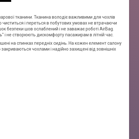
ошарової тканини. Тканина володіє важливими для чохлів
о чиститься і переться в побутових умовах не втрачаючи
шок безпеки шов ослаблений і не заважає роботі AirBag.
" і не створюють дискомфорту пасажирам в літній час.
ишені на спинках передніх сидінь. На кожен елемент салону
 закриваються чохлами і надійно захищені від зовнішніх