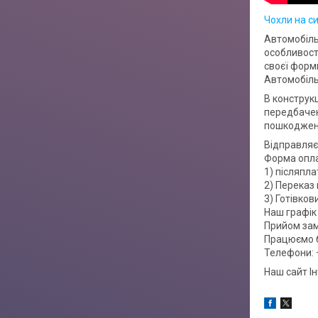
Чохли на си
Автомобіль
особливост
своєї форми
Автомобіль
В конструкц
передбачен
пошкоджень
Відправляє
Форма опл
1) післяпла
2) Переказ 
3) Готівко
Наш графік 
Прийом зам
Працюємо б
Телефони: 
Наш сайт І