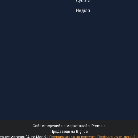
Субота
Неділя
Сайт створений на маркетплейсі
Prom.ua
Продавець на Bigl.ua
Интернет-магазин "Auto-Mario" |
Поскаржитися на контент
|
Політика конфіденційн