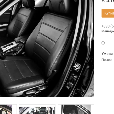
8 41
Купи
+380 (5
Менедж
поверн