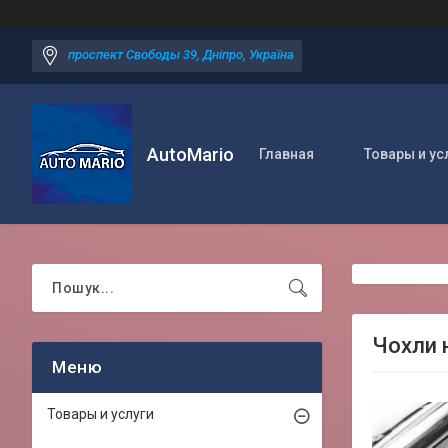
проспект Свободы 39, Дніпро, Україна
AutoMario
Главная
Товары и ус
Чохли н
Товары и услуги