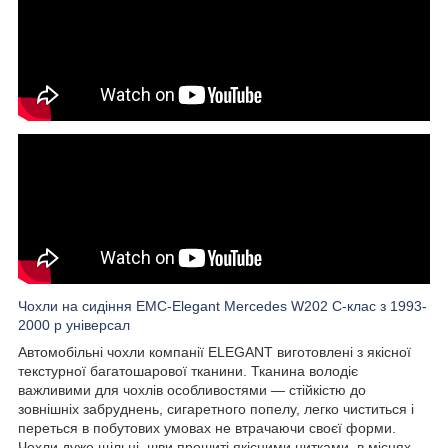
Чохли на сидіння EMC-Elegant Mercedes W202 С-клас з 1993-
2000 р універсал
Автомобільні чохли компанії ELEGANT виготовлені з якісної
текстурної багатошарової тканини. Тканина володіє
важливими для чохлів особливостями — стійкістю до
зовнішніх забруднень, сигаретного попелу, легко чиститься і
переться в побутових умовах не втрачаючи своєї форми.
Чохли дуже щільні, шви прошиті якісними нитками, в місцях