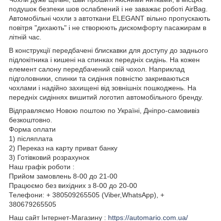
подушок безпеки шов ослаблений і не заважає роботі AirBag.
Автомобільні чохли з автоткани ELEGANT вільно пропускають
повітря "дихають" і не створюють дискомфорту пасажирам в
літній час.
В конструкції передбачені блискавки для доступу до заднього
підлокітника і кишені на спинках передніх сидінь. На кожен
елемент салону передбачений свій чохол. Наприклад
підголовники, спинки та сидіння повністю закриваються
чохлами і надійно захищені від зовнішніх пошкоджень. На
передніх сидіннях вишитий логотип автомобільного бренду.
Відправляємо Новою поштою по Україні, Дніпро-самовивіз
безкоштовно.
Форма оплати
1) післяплата
2) Переказ на карту приват банку
3) Готівковий розрахунок
Наш графік роботи :
Прийом замовлень 8-00 до 21-00
Працюємо без вихідних з 8-00 до 20-00
Телефони: + 380509265505 (Viber,WhatsApp), +
380679265505
Наш сайт Інтернет-Магазину :
https://automario.com.ua/