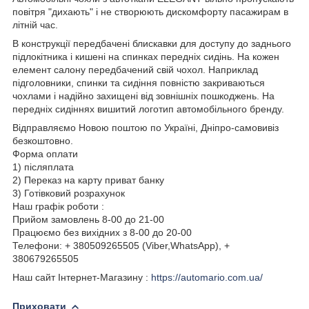
повітря "дихають" і не створюють дискомфорту пасажирам в
літній час.
В конструкції передбачені блискавки для доступу до заднього
підлокітника і кишені на спинках передніх сидінь. На кожен
елемент салону передбачений свій чохол. Наприклад
підголовники, спинки та сидіння повністю закриваються
чохлами і надійно захищені від зовнішніх пошкоджень. На
передніх сидіннях вишитий логотип автомобільного бренду.
Відправляємо Новою поштою по Україні, Дніпро-самовивіз
безкоштовно.
Форма оплати
1) післяплата
2) Переказ на карту приват банку
3) Готівковий розрахунок
Наш графік роботи :
Прийом замовлень 8-00 до 21-00
Працюємо без вихідних з 8-00 до 20-00
Телефони: + 380509265505 (Viber,WhatsApp), +
380679265505
Наш сайт Інтернет-Магазину :
https://automario.com.ua/
Приховати