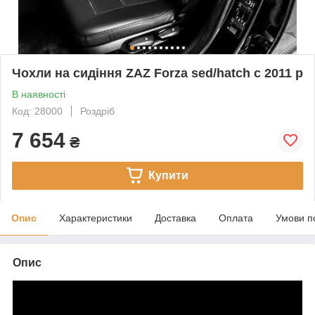
Чохли на сидіння ZAZ Forza sed/hatch c 2011 р
В наявності
Код: 28000
Роздріб
7 654
₴
Купити
Опис
Характеристики
Доставка
Оплата
Умови п
Опис