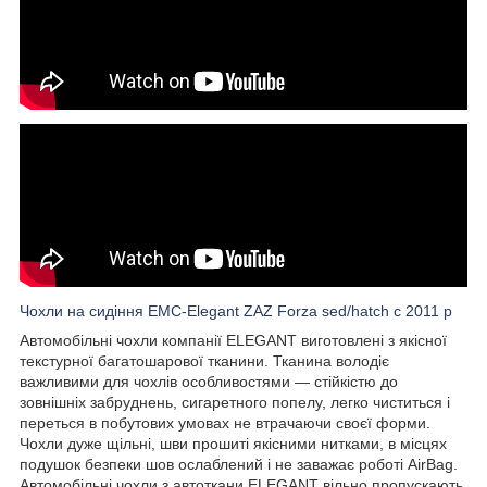
Чохли на сидіння EMC-Elegant ZAZ Forza sed/hatch c 2011 р
Автомобільні чохли компанії ELEGANT виготовлені з якісної
текстурної багатошарової тканини. Тканина володіє
важливими для чохлів особливостями — стійкістю до
зовнішніх забруднень, сигаретного попелу, легко чиститься і
переться в побутових умовах не втрачаючи своєї форми.
Чохли дуже щільні, шви прошиті якісними нитками, в місцях
подушок безпеки шов ослаблений і не заважає роботі AirBag.
Автомобільні чохли з автоткани ELEGANT вільно пропускають