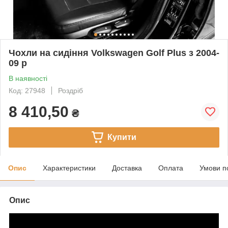
Чохли на сидіння Volkswagen Golf Plus з 2004-
09 р
В наявності
Код: 27948
Роздріб
8 410,50
₴
Купити
Опис
Характеристики
Доставка
Оплата
Умови п
Опис