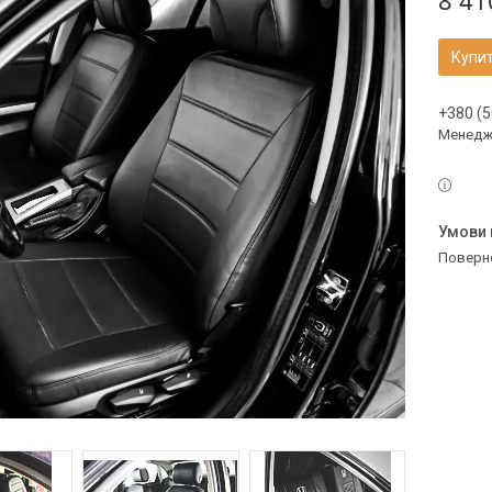
8 41
Купи
+380 (5
Менедж
поверн