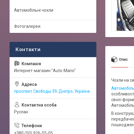
Автомобільні чохли
Фотогалерея
Опис
Интернет-магазин "Auto-Mario"
Чохли на си
Автомобіль
проспект Свободы 39, Дніпро, Україна
особливост
своєї форми
Автомобіль
Руслан
В конструкц
передбачен
пошкоджень
+380 (50) 926-55-05