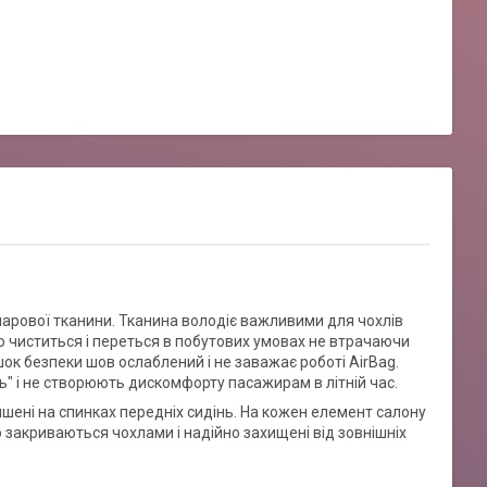
шарової тканини. Тканина володіє важливими для чохлів
о чиститься і переться в побутових умовах не втрачаючи
шок безпеки шов ослаблений і не заважає роботі AirBag.
" і не створюють дискомфорту пасажирам в літній час.
ишені на спинках передніх сидінь. На кожен елемент салону
 закриваються чохлами і надійно захищені від зовнішніх