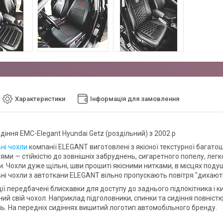
Характеристики
Інформація для замовлення
діння EMC-Elegant Hyundai Getz (роздільний) з 2002 р
ні чохли
компанії ELEGANT виготовлені з якісної текстурної багато
ями — стійкістю до зовнішніх забруднень, сигаретного попелу, легк
. Чохли дуже щільні, шви прошиті якісними нитками, в місцях поду
ні чохли з автоткани ELEGANT вільно пропускають повітря "дихають
ії передбачені блискавки для доступу до заднього підлокітника і к
ий свій чохол. Наприклад підголовники, спинки та сидіння повністю
. На передніх сидіннях вишитий логотип автомобільного бренду.