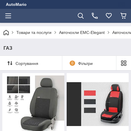
AutoMario
Товари та послуги
Авточохли EMC-Elegant
Авточохли
ГАЗ
Сортування
0
Фільтри