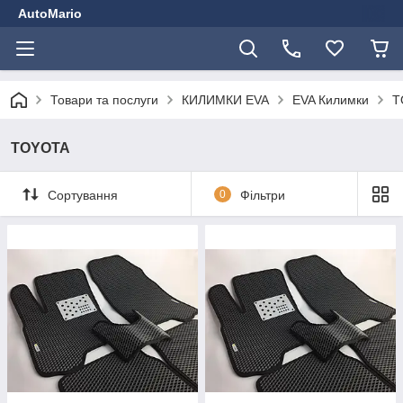
AutoMario
Товари та послуги
КИЛИМКИ EVA
EVA Килимки
T
TOYOTA
Сортування
0
Фільтри