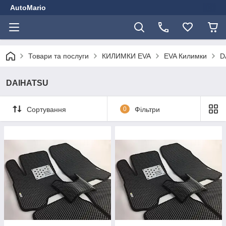
AutoMario
Товари та послуги
КИЛИМКИ EVA
EVA Килимки
D
DAIHATSU
Сортування
0
Фільтри