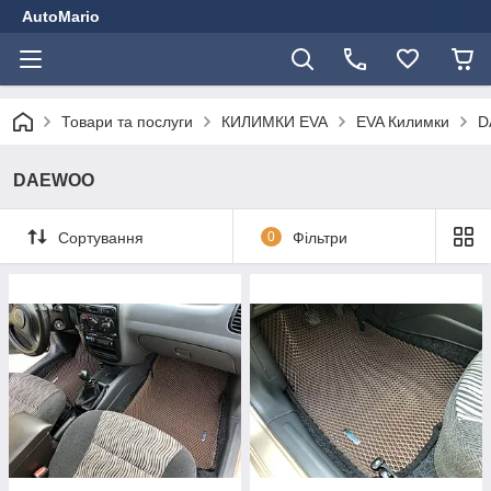
AutoMario
Товари та послуги
КИЛИМКИ EVA
EVA Килимки
D
DAEWOO
Сортування
0
Фільтри