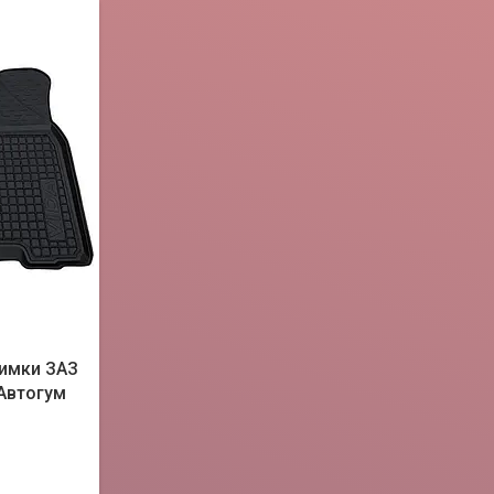
лимки ЗАЗ
 Автогум