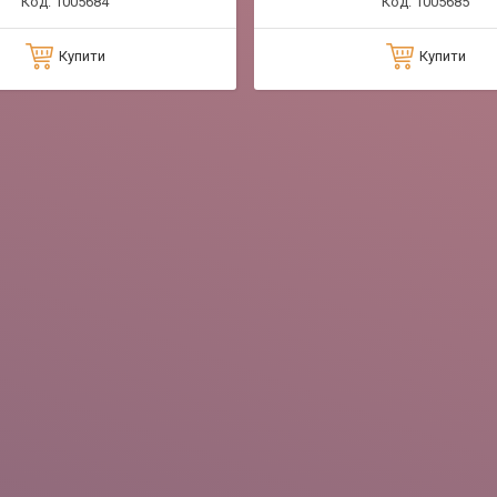
1005684
1005685
Купити
Купити