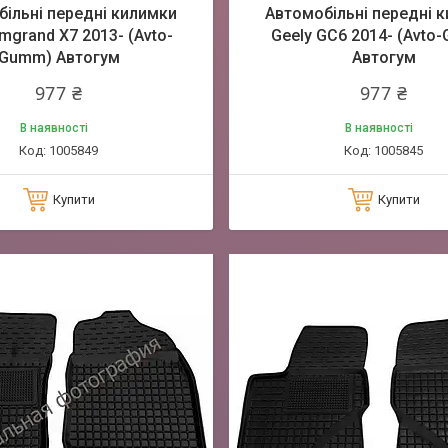
ільні передні килимки
Автомобільні передні 
mgrand X7 2013- (Avto-
Geely GC6 2014- (Avto
Gumm) Автогум
Автогум
977 ₴
977 ₴
В наявності
В наявності
1005849
1005845
Купити
Купити