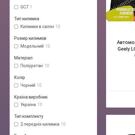
GC7
1
Тип килимка
Килимки в салон
10
Розмір килимків
Автомоб
Модельний
10
Geely L
Матеріал
Поліуретан
10
Колір
Чорний
10
Країна виробник
Україна
10
Тип комплекту
2 передніх килимка
10