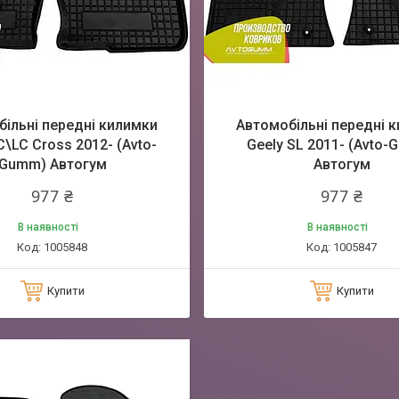
ільні передні килимки
Автомобільні передні 
C\LC Cross 2012- (Avto-
Geely SL 2011- (Avto
Gumm) Автогум
Автогум
977 ₴
977 ₴
В наявності
В наявності
1005848
1005847
Купити
Купити