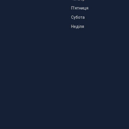
Пʼятниця
Субота
Неділя