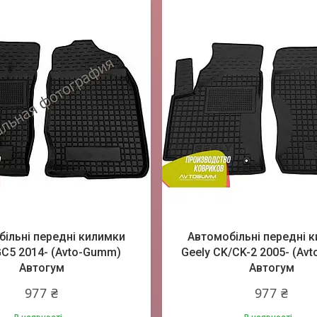
ільні передні килимки
Автомобільні передні 
GC5 2014- (Avto-Gumm)
Geely CK/CK-2 2005- (Av
Автогум
Автогум
977 ₴
977 ₴