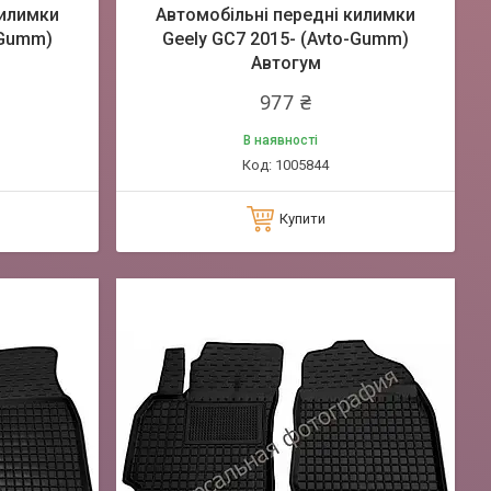
килимки
Автомобільні передні килимки
-Gumm)
Geely GC7 2015- (Avto-Gumm)
Автогум
977 ₴
В наявності
1005844
Купити