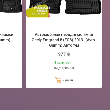
килимки
Автомобільні передні килимки
-Gumm)
Geely Emgrand 8 (EC8) 2013- (Avto-
Gumm) Автогум
977 ₴
В наявності
1005850
Купити