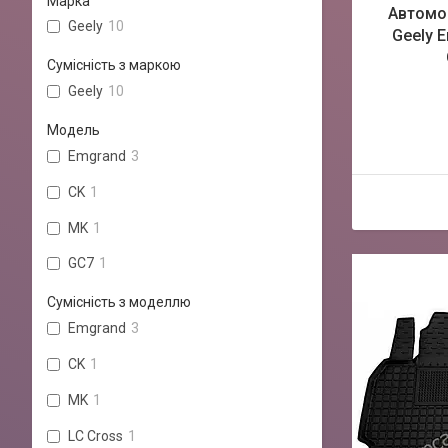
Марка
Автомоб
Geely
10
Geely E
Сумісність з маркою
Geely
10
Модель
Emgrand
3
CK
1
MK
1
GC7
1
Сумісність з моделлю
Emgrand
3
CK
1
MK
1
LC Cross
1