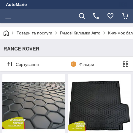
AutoMario
Товари та послуги
Гумові Килимки Авто
Килимок баг
RANGE ROVER
Сортування
0
Фільтри